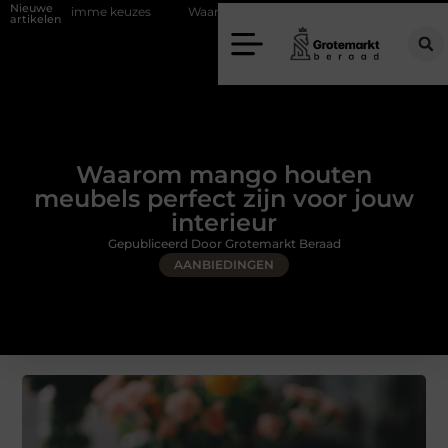
Nieuwe
 keuzes
Waarom kiezen voor een rijschool in Utrecht?
Duurzaamh
artikelen
Waarom mango houten
meubels perfect zijn voor jouw
interieur
Gepubliceerd Door Grotemarkt Beraad
AANBIEDINGEN