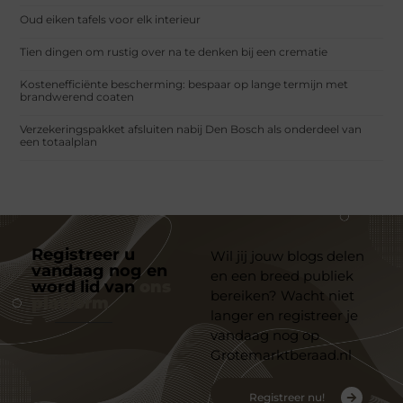
Oud eiken tafels voor elk interieur
Tien dingen om rustig over na te denken bij een crematie
Kostenefficiënte bescherming: bespaar op lange termijn met
brandwerend coaten
Verzekeringspakket afsluiten nabij Den Bosch als onderdeel van
een totaalplan
Registreer u
Wil jij jouw blogs delen
vandaag nog en
en een breed publiek
word lid van
ons
bereiken? Wacht niet
platform
langer en registreer je
vandaag nog op
Grotemarktberaad.nl
Registreer nu!