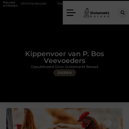
Nieuwe
me keuzes
Waarom kiezen voor een rijschool in Utrecht?
Duurzaa
artikelen
Kippenvoer van P. Bos
Veevoeders
Gepubliceerd Door Grotemarkt Beraad
DIEREN