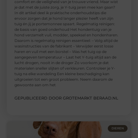
comfort en de veiligheid van je trouwe vriend. Maar wist
je dat met de juiste zorg, je Y-tuig jaren mee kan gaan?
In dit artikel deel ik praktische onderhoudstips die
ervoor zorgen dat je hond langer plezier heeft van zijn
tuig én jij je portemonnee spaart. Regelmatig reinigen:
de basis van goed onderhoud Het hondentuig van je
hond verzamelt vuil, modder, speeksel en hondenharen.
Daarom is regelmatig reinigen essentieel: – Volg altijd de
wasinstructies van de fabrikant – Verwijder eerst losse
haren en vuil met een borstel – Was het tuig op de
aangegeven temperatuur – Laat het Y-tuig altijd aan de
lucht drogen, nooit in de droger Zo voorkom je dat
materialen sneller slijten of verkleuren. Controleer je Y-
tuig na elke wandeling Een kleine beschadiging kan
uitgroeien tot een groot probleem. Neem daarom de
gewoonte aan om het
GEPUBLICEERD DOOR GROTEMARKT BERAAD.NL
DIEREN