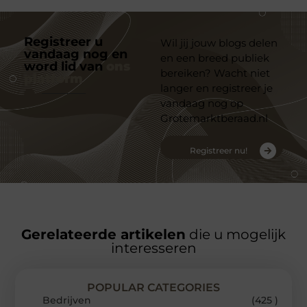
Registreer u
Wil jij jouw blogs delen
vandaag nog en
en een breed publiek
word lid van
ons
bereiken? Wacht niet
platform
langer en registreer je
vandaag nog op
Grotemarktberaad.nl
Registreer nu!
Gerelateerde artikelen
die u mogelijk
interesseren
POPULAR CATEGORIES
Bedrijven
(425 )