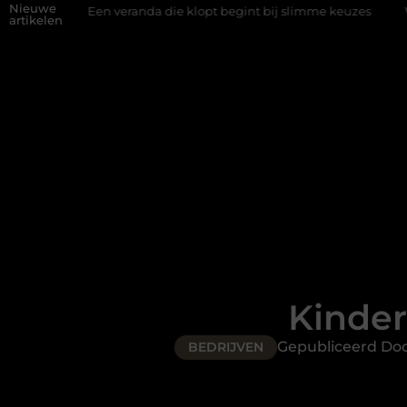
Nieuwe
n veranda die klopt begint bij slimme keuzes
Waarom kiezen vo
artikelen
Kinder
Gepubliceerd Do
BEDRIJVEN