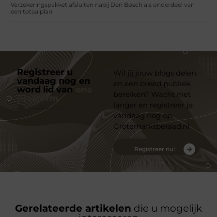
Verzekeringspakket afsluiten nabij Den Bosch als onderdeel van
een totaalplan
Registreer u
Wil jij jouw blogs delen
vandaag nog en
en een breed publiek
word lid van
ons
bereiken? Wacht niet
platform
langer en registreer je
vandaag nog op
Grotemarktberaad.nl
Registreer nu!
Gerelateerde artikelen
die u mogelijk