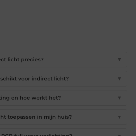
ect licht precies?
▼
chikt voor indirect licht?
▼
ting en hoe werkt het?
▼
icht toepassen in mijn huis?
▼
 RGB full wave verlichting?
▼