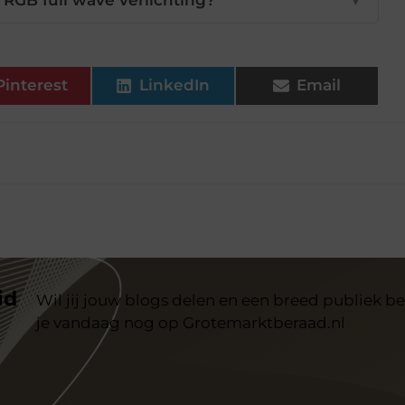
Pinterest
LinkedIn
Email
id
Wil jij jouw blogs delen en een breed publiek be
je vandaag nog op Grotemarktberaad.nl