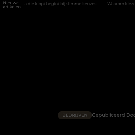
Nieuwe
lopt begint bij slimme keuzes
Waarom kiezen voor een rijschool
artikelen
Gepubliceerd Do
BEDRIJVEN