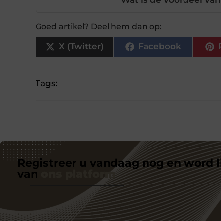
Goed artikel? Deel hem dan op:
X (Twitter)
Facebook
Tags:
Registreer u vandaag nog en word l
van
ons platform