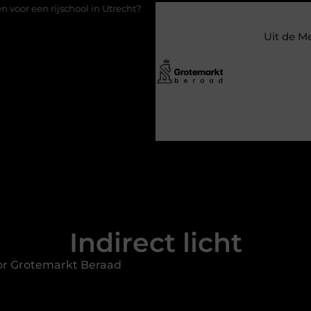
 in Utrecht?
Duurzaamheid verweven in de bedrijfsvoering
Uit de M
Indirect licht
or Grotemarkt Beraad