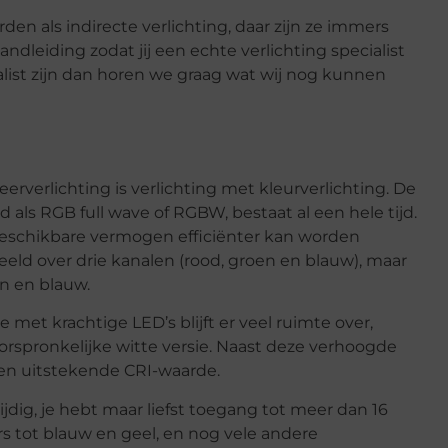
en als indirecte verlichting, daar zijn ze immers
dleiding zodat jij een echte verlichting specialist
alist zijn dan horen we graag wat wij nog kunnen
rverlichting is verlichting met kleurverlichting. De
 als RGB full wave of RGBW, bestaat al een hele tijd.
beschikbare vermogen efficiënter kan worden
eld over drie kanalen (rood, groen en blauw), maar
en en blauw.
met krachtige LED’s blijft er veel ruimte over,
orspronkelijke witte versie. Naast deze verhoogde
en uitstekende CRI-waarde.
jdig, je hebt maar liefst toegang tot meer dan 16
rs tot blauw en geel, en nog vele andere