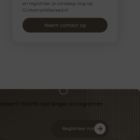
en registreer je vandaag nog op
Grotemarktberaad.nl
Neem contact op
reiken? Wacht niet langer en registreer
Registreer nu!