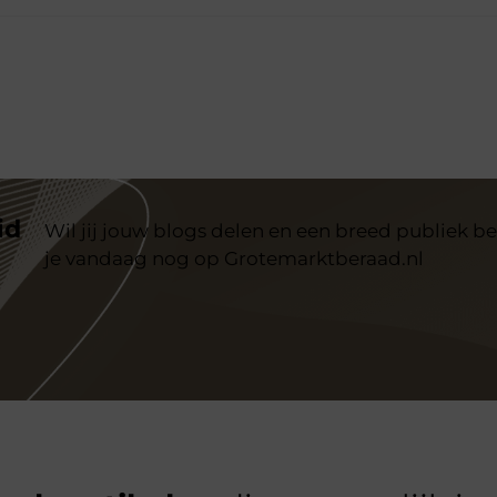
id
Wil jij jouw blogs delen en een breed publiek be
je vandaag nog op Grotemarktberaad.nl