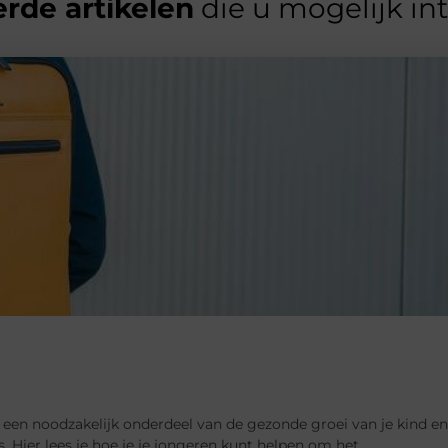
rde artikelen
die u mogelijk in
is een noodzakelijk onderdeel van de gezonde groei van je kind en
. Hier lees je hoe je je jongeren kunt helpen om het