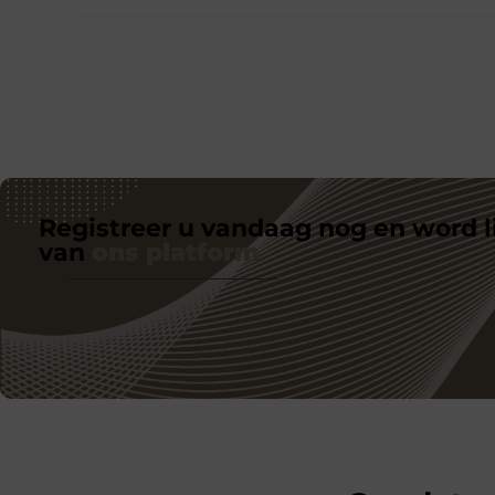
Registreer u vandaag nog en word l
van
ons platform