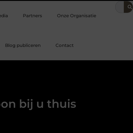
 bedrijfsvoering
Dit is hoe je de beste kapper in Arnhem kunt 
edia
Partners
Onze Organisatie
Blog publiceren
Contact
on bij u thuis