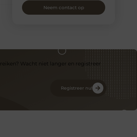
Neem contact op
reiken? Wacht niet langer en registreer
Registreer nu!