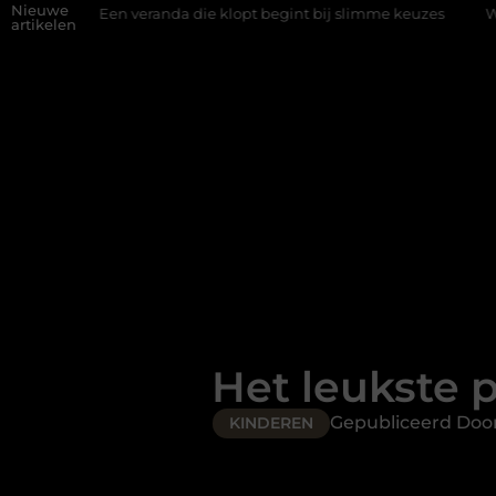
Nieuwe
Een veranda die klopt begint bij slimme keuzes
Waarom kieze
artikelen
Het leukste p
Gepubliceerd Doo
KINDEREN