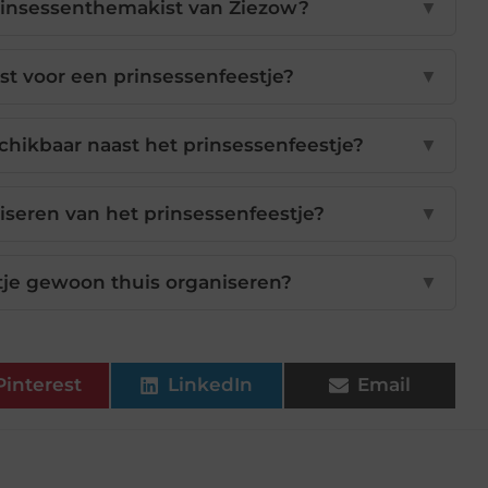
prinsessenthemakist van Ziezow?
▼
st voor een prinsessenfeestje?
▼
chikbaar naast het prinsessenfeestje?
▼
iseren van het prinsessenfeestje?
▼
tje gewoon thuis organiseren?
▼
Pinterest
LinkedIn
Email