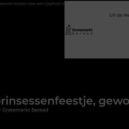
n voor een rijschool in Utrecht?
Duurzaamheid verweven in de
Uit de M
rinsessenfeestje, gewo
r Grotemarkt Beraad