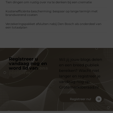
Tien dingen om rustig over na te denken bij een crematie
Kostenefficiënte bescherming: bespaar op lange termijn met
brandwerend coaten
Verzekeringspakket afsluiten nabij Den Bosch als onderdeel van
een totaalplan
Registreer u
Wil jij jouw blogs delen
vandaag nog en
en een breed publiek
word lid van
ons
bereiken? Wacht niet
platform
langer en registreer je
vandaag nog op
Grotemarktberaad.nl
Registreer nu!