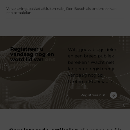
Verzekeringspakket afsluiten nabij Den Bosch als onderdeel van
een totaalplan
Registreer u
Wil jij jouw blogs delen
vandaag nog en
en een breed publiek
word lid van
ons
bereiken? Wacht niet
platform
langer en registreer je
vandaag nog op
Grotemarktberaad.nl
Registreer nu!