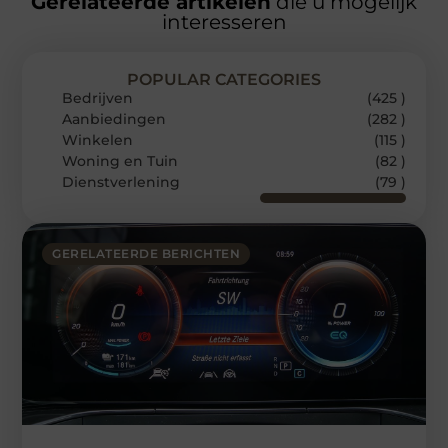
Gerelateerde artikelen
die u mogelijk
interesseren
POPULAR CATEGORIES
Bedrijven
(425 )
Aanbiedingen
(282 )
Winkelen
(115 )
Woning en Tuin
(82 )
Dienstverlening
(79 )
GERELATEERDE BERICHTEN