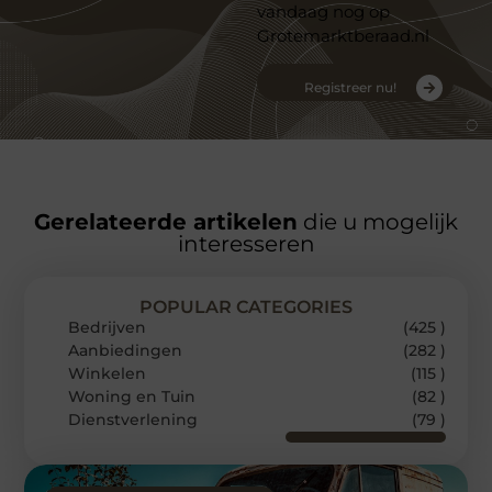
vandaag nog op
Grotemarktberaad.nl
Registreer nu!
Gerelateerde artikelen
die u mogelijk
interesseren
POPULAR CATEGORIES
Bedrijven
(425 )
Aanbiedingen
(282 )
Winkelen
(115 )
Woning en Tuin
(82 )
Dienstverlening
(79 )