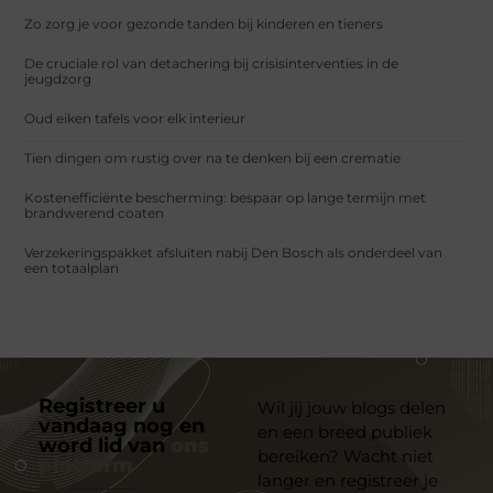
Zo zorg je voor gezonde tanden bij kinderen en tieners
De cruciale rol van detachering bij crisisinterventies in de
jeugdzorg
Oud eiken tafels voor elk interieur
Tien dingen om rustig over na te denken bij een crematie
Kostenefficiënte bescherming: bespaar op lange termijn met
brandwerend coaten
Verzekeringspakket afsluiten nabij Den Bosch als onderdeel van
een totaalplan
Registreer u
Wil jij jouw blogs delen
vandaag nog en
en een breed publiek
word lid van
ons
bereiken? Wacht niet
platform
langer en registreer je