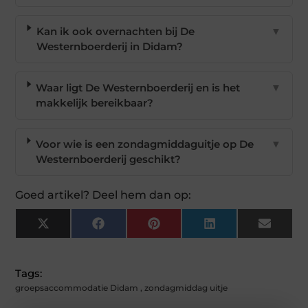
Kan ik ook overnachten bij De
▼
Westernboerderij in Didam?
Waar ligt De Westernboerderij en is het
▼
makkelijk bereikbaar?
Voor wie is een zondagmiddaguitje op De
▼
Westernboerderij geschikt?
Goed artikel? Deel hem dan op:
X
Facebook
Pinterest
LinkedIn
Email
(Twitter)
Tags:
groepsaccommodatie Didam
,
zondagmiddag uitje