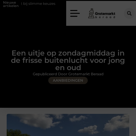
Nieuwe
slimme keuzes
Waarom kiezen voor een rijschool in Utrecht?
Duu
artikelen
Een uitje op zondagmiddag in
de frisse buitenlucht voor jong
en oud
Gepubliceerd Door Grotemarkt Beraad
AANBIEDINGEN