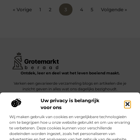
« Vorige
1
2
3
4
5
Volgende »
Ontdek, leer en deel wat het leven boeiend maakt.
Verken een gevarieerde verzameling blogs en artikelen die je
inzicht geven in alles wat ons dagelijks bezighoudt.
Uw privacy is belangrijk
Bericht categorie
voor ons
Wij maken gebruik van cookies en vergelijkbare technologieën
om te begrijpen hoe u onze website gebruikt en om uw ervaring
te verbeteren. Deze cookies kunnen voor verschillende
doeleinden worden ingezet, zoals het personaliseren van
Onze informatie
advertenties en het analyseren van het gebruik van de website.