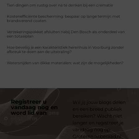
Tien dingen om rustig over na te denken bij een crematie
Kostenefficiënte bescherming: bespaar op lange termijn met
brandwerend coaten
Verzekeringspakket afsluiten nabij Den Bosch als onderdeel van
een totaalplan
Hoe beveilig je een karakteristiek herenhuis in Voorburg zonder
afbreuk te doen aan de uitstraling?
Watersnijden van dikke materialen: wat zijn de mogelijkheden?
Registreer u
Wil jij jouw blogs delen
vandaag nog en
en een breed publiek
word lid van
ons
bereiken? Wacht niet
platform
langer en registreer je
vandaag nog op
Grotemarktberaad.nl