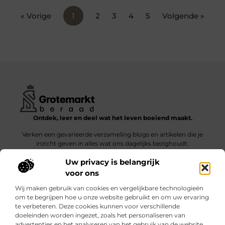
« Vorige
1
2
3
4
5
Volgende »
Ontdek, leer en deel wat het leven boeiend maakt.
Verken een gevarieerde verzameling blogs en artikelen die je
inzicht geven in alles wat ons dagelijks bezighoudt.
Uw privacy is belangrijk
Bericht categorie
voor ons
Wij maken gebruik van cookies en vergelijkbare technologieën
om te begrijpen hoe u onze website gebruikt en om uw ervaring
te verbeteren. Deze cookies kunnen voor verschillende
doeleinden worden ingezet, zoals het personaliseren van
Onze informatie
advertenties en het analyseren van het gebruik van de website.