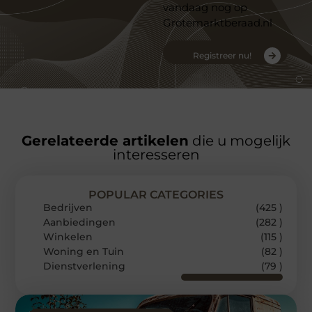
vandaag nog op
Grotemarktberaad.nl
Registreer nu!
Gerelateerde artikelen
die u mogelijk
interesseren
POPULAR CATEGORIES
Bedrijven
(425 )
Aanbiedingen
(282 )
Winkelen
(115 )
Woning en Tuin
(82 )
Dienstverlening
(79 )