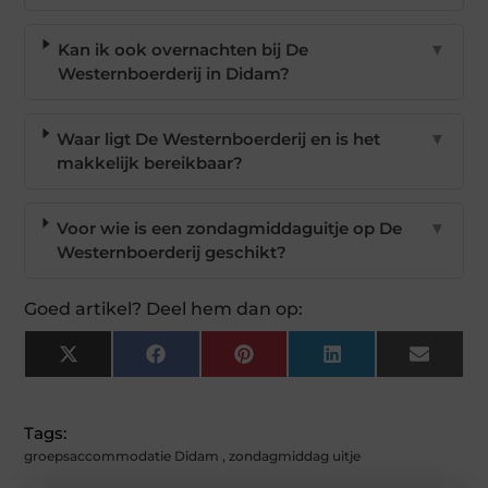
Kan ik ook overnachten bij De
▼
Westernboerderij in Didam?
Waar ligt De Westernboerderij en is het
▼
makkelijk bereikbaar?
Voor wie is een zondagmiddaguitje op De
▼
Westernboerderij geschikt?
Goed artikel? Deel hem dan op:
X
Facebook
Pinterest
LinkedIn
Email
(Twitter)
Tags:
groepsaccommodatie Didam
,
zondagmiddag uitje