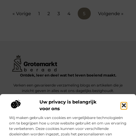
« Vorige
1
2
3
4
5
Volgende »
Ontdek, leer en deel wat het leven boeiend maakt.
Verken een gevarieerde verzameling blogs en artikelen die je
inzicht geven in alles wat ons dagelijks bezighoudt.
Uw privacy is belangrijk
Bericht categorie
voor ons
Wij maken gebruik van cookies en vergelijkbare technologieën
om te begrijpen hoe u onze website gebruikt en om uw ervaring
te verbeteren. Deze cookies kunnen voor verschillende
doeleinden worden ingezet, zoals het personaliseren van