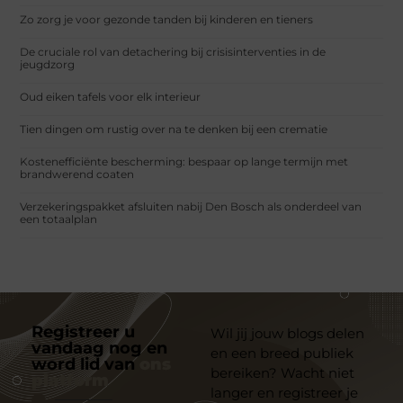
Zo zorg je voor gezonde tanden bij kinderen en tieners
De cruciale rol van detachering bij crisisinterventies in de
jeugdzorg
Oud eiken tafels voor elk interieur
Tien dingen om rustig over na te denken bij een crematie
Kostenefficiënte bescherming: bespaar op lange termijn met
brandwerend coaten
Verzekeringspakket afsluiten nabij Den Bosch als onderdeel van
een totaalplan
Registreer u
Wil jij jouw blogs delen
vandaag nog en
en een breed publiek
word lid van
ons
bereiken? Wacht niet
platform
langer en registreer je