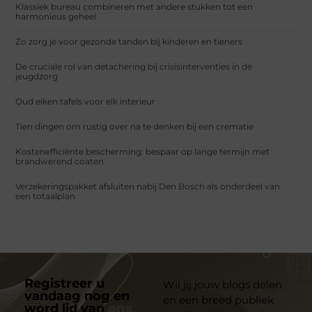
Klassiek bureau combineren met andere stukken tot een
harmonieus geheel
Zo zorg je voor gezonde tanden bij kinderen en tieners
De cruciale rol van detachering bij crisisinterventies in de
jeugdzorg
Oud eiken tafels voor elk interieur
Tien dingen om rustig over na te denken bij een crematie
Kostenefficiënte bescherming: bespaar op lange termijn met
brandwerend coaten
Verzekeringspakket afsluiten nabij Den Bosch als onderdeel van
een totaalplan
Registreer u
Wil jij jouw blogs delen
vandaag nog en
en een breed publiek
word lid van
ons