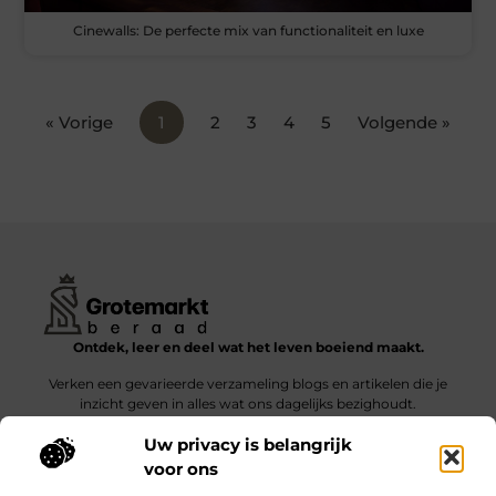
Cinewalls: De perfecte mix van functionaliteit en luxe
« Vorige
1
2
3
4
5
Volgende »
Ontdek, leer en deel wat het leven boeiend maakt.
Verken een gevarieerde verzameling blogs en artikelen die je
inzicht geven in alles wat ons dagelijks bezighoudt.
Uw privacy is belangrijk
Bericht categorie
voor ons