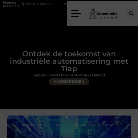
Nieuwe
me keuzes
Waarom kiezen voor een rijschool in Utrecht?
Duurzaa
artikelen
Ontdek de toekomst van
industriële automatisering met
Tiap
Gepubliceerd Door Grotemarkt Beraad
AANBIEDINGEN