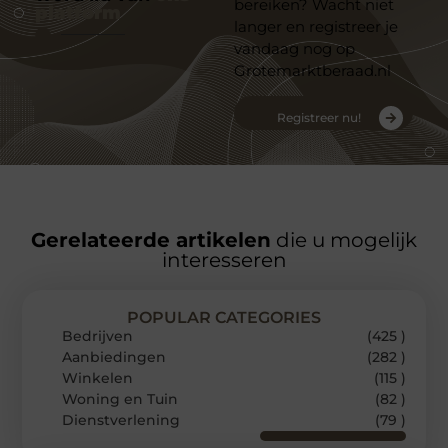
bereiken? Wacht niet
platform
langer en registreer je
vandaag nog op
Grotemarktberaad.nl
Registreer nu!
Gerelateerde artikelen
die u mogelijk
interesseren
POPULAR CATEGORIES
Bedrijven
(425 )
Aanbiedingen
(282 )
Winkelen
(115 )
Woning en Tuin
(82 )
Dienstverlening
(79 )