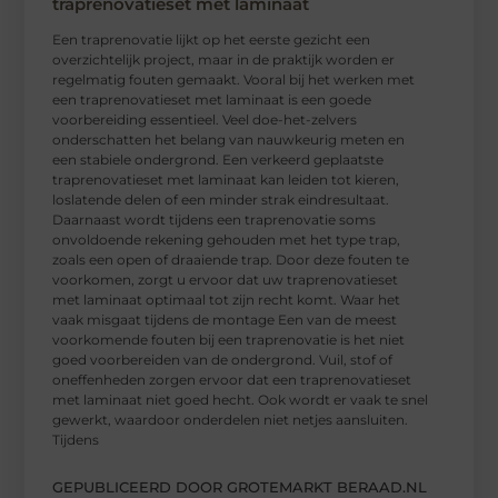
traprenovatieset met laminaat
Een traprenovatie lijkt op het eerste gezicht een
overzichtelijk project, maar in de praktijk worden er
regelmatig fouten gemaakt. Vooral bij het werken met
een traprenovatieset met laminaat is een goede
voorbereiding essentieel. Veel doe-het-zelvers
onderschatten het belang van nauwkeurig meten en
een stabiele ondergrond. Een verkeerd geplaatste
traprenovatieset met laminaat kan leiden tot kieren,
loslatende delen of een minder strak eindresultaat.
Daarnaast wordt tijdens een traprenovatie soms
onvoldoende rekening gehouden met het type trap,
zoals een open of draaiende trap. Door deze fouten te
voorkomen, zorgt u ervoor dat uw traprenovatieset
met laminaat optimaal tot zijn recht komt. Waar het
vaak misgaat tijdens de montage Een van de meest
voorkomende fouten bij een traprenovatie is het niet
goed voorbereiden van de ondergrond. Vuil, stof of
oneffenheden zorgen ervoor dat een traprenovatieset
met laminaat niet goed hecht. Ook wordt er vaak te snel
gewerkt, waardoor onderdelen niet netjes aansluiten.
Tijdens
GEPUBLICEERD DOOR GROTEMARKT BERAAD.NL