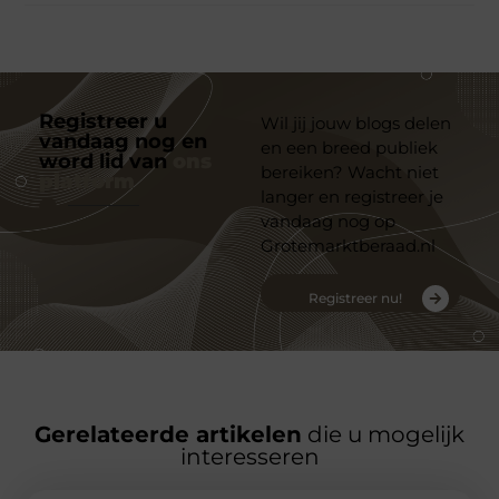
Registreer u
Wil jij jouw blogs delen
vandaag nog en
en een breed publiek
word lid van
ons
bereiken? Wacht niet
platform
langer en registreer je
vandaag nog op
Grotemarktberaad.nl
Registreer nu!
Gerelateerde artikelen
die u mogelijk
interesseren