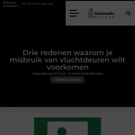
Nieuwe
j slimme keuzes
Waarom kiezen voor een rijschool in Utrecht?
D
artikelen
Drie redenen waarom je
misbruik van vluchtdeuren wilt
voorkomen
Gepubliceerd Door Grotemarkt Beraad
VERBOUWEN