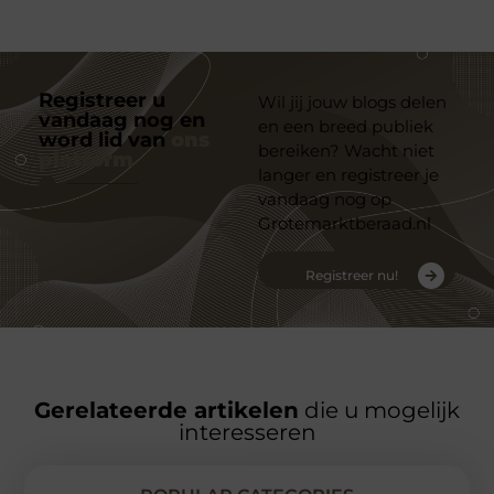
Registreer u
Wil jij jouw blogs delen
vandaag nog en
en een breed publiek
word lid van
ons
bereiken? Wacht niet
platform
langer en registreer je
vandaag nog op
Grotemarktberaad.nl
Registreer nu!
Gerelateerde artikelen
die u mogelijk
interesseren