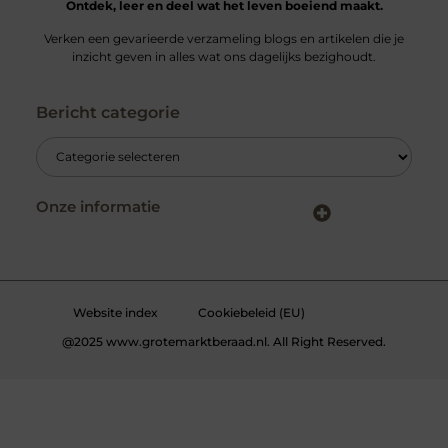
Ontdek, leer en deel wat het leven boeiend maakt.
Verken een gevarieerde verzameling blogs en artikelen die je
inzicht geven in alles wat ons dagelijks bezighoudt.
Bericht categorie
Onze informatie
Kwalitatieve backlinks: wat zijn ze – en waarom maken ze verschil?
Verdien geld met je website: slimme strategieën voor blijvende inkomsten
Website index
Cookiebeleid (EU)
@2025 www.grotemarktberaad.nl. All Right Reserved.