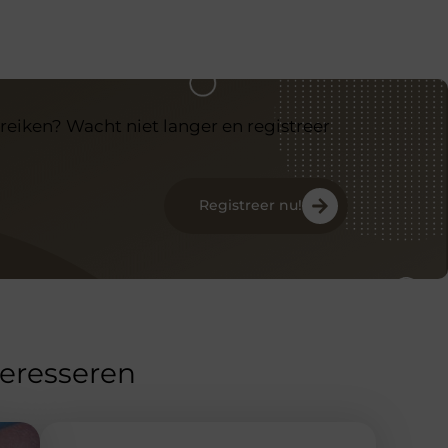
reiken? Wacht niet langer en registreer
Registreer nu!
teresseren