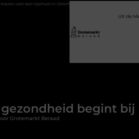
jschool in Utrecht?
Duurzaamheid verweven in de bedrijfsvoer
Uit de M
gezondheid begint bij
Door Grotemarkt Beraad