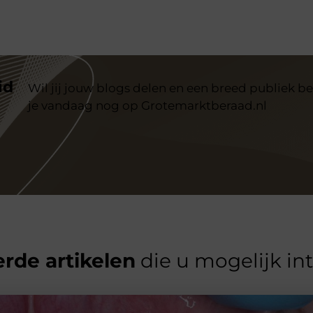
id
Wil jij jouw blogs delen en een breed publiek be
je vandaag nog op Grotemarktberaad.nl
rde artikelen
die u mogelijk in