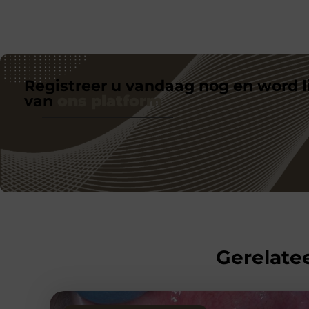
Registreer u vandaag nog en word l
van
ons platform
Gerelatee