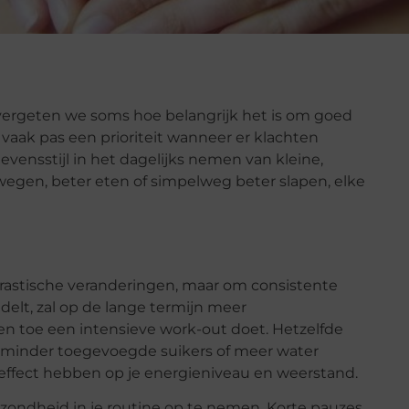
, vergeten we soms hoe belangrijk het is om goed
vaak pas een prioriteit wanneer er klachten
levensstijl in het dagelijks nemen van kleine,
gen, beter eten of simpelweg beter slapen, elke
 drastische veranderingen, maar om consistente
elt, zal op de lange termijn meer
n toe een intensieve work-out doet. Hetzelfde
s minder toegevoegde suikers of meer water
 effect hebben op je energieniveau en weerstand.
zondheid in je routine op te nemen. Korte pauzes,