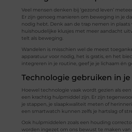
Veel mensen denken bij ‘gezond leven’ meteen 
Er zijn genoeg manieren om beweging in je d
nodig hebt. Denk aan de trap nemen in plaats va
huishoudelijke klusjes met meer aandacht uitv
telt als beweging.
Wandelen is misschien wel de meest toeganke
apparatuur voor nodig, het is gratis, en het bi
integreren in je routine, geef je je lichaam én
Technologie gebruiken in je
Hoewel technologie vaak wordt gezien als ee
een krachtig hulpmiddel zijn. Er zijn tegenwoor
je stappen, je slaapkwaliteit meten of herinn
een smartwatch kunnen zelfs je hartslag of st
Ook hulpmiddelen zoals een houding corrector
worden ingezet om ons bewust te maken van o