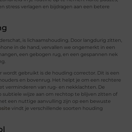
en stress verlagen en bijdragen aan een betere
ng
rschat, is lichaamshouding. Door langdurig zitten,
hone in de hand, vervallen we ongemerkt in een
 hangen, een gebogen rug, en een gespannen nek
ng.
 wordt gebruikt is de houding corrector. Dit is een
schouders en bovenrug. Het helpt je om een rechtere
et verminderen van rug- en nekklachten. De
p subtiele wijze aan om rechtop te blijven zitten of
het een nuttige aanvulling zijn op een bewuste
site
vindt je verschillende soorten houding
ol