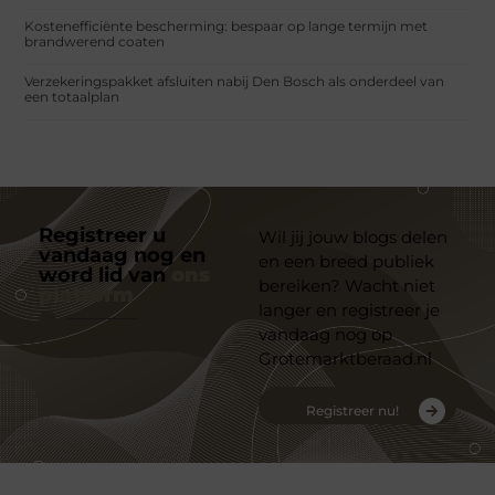
Kostenefficiënte bescherming: bespaar op lange termijn met
brandwerend coaten
Verzekeringspakket afsluiten nabij Den Bosch als onderdeel van
een totaalplan
Registreer u
Wil jij jouw blogs delen
vandaag nog en
en een breed publiek
word lid van
ons
bereiken? Wacht niet
platform
langer en registreer je
vandaag nog op
Grotemarktberaad.nl
Registreer nu!