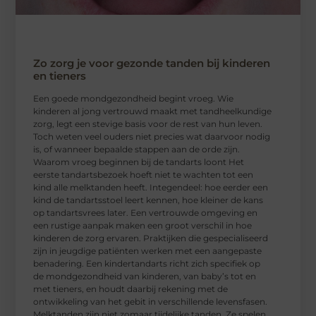
Zo zorg je voor gezonde tanden bij kinderen
en tieners
Een goede mondgezondheid begint vroeg. Wie
kinderen al jong vertrouwd maakt met tandheelkundige
zorg, legt een stevige basis voor de rest van hun leven.
Toch weten veel ouders niet precies wat daarvoor nodig
is, of wanneer bepaalde stappen aan de orde zijn.
Waarom vroeg beginnen bij de tandarts loont Het
eerste tandartsbezoek hoeft niet te wachten tot een
kind alle melktanden heeft. Integendeel: hoe eerder een
kind de tandartsstoel leert kennen, hoe kleiner de kans
op tandartsvrees later. Een vertrouwde omgeving en
een rustige aanpak maken een groot verschil in hoe
kinderen de zorg ervaren. Praktijken die gespecialiseerd
zijn in jeugdige patiënten werken met een aangepaste
benadering. Een kindertandarts richt zich specifiek op
de mondgezondheid van kinderen, van baby’s tot en
met tieners, en houdt daarbij rekening met de
ontwikkeling van het gebit in verschillende levensfasen.
Melktanden zijn niet zomaar tijdelijke tanden. Ze spelen