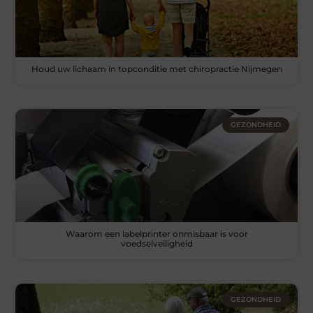
Houd uw lichaam in topconditie met chiropractie Nijmegen
GEZONDHEID
Waarom een labelprinter onmisbaar is voor
voedselveiligheid
GEZONDHEID