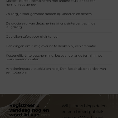
Klassiek bureau combineren met andere stukken tot een
harmonieus geheel
Zo zorg je voor gezonde tanden bij kinderen en tieners
De cruciale rol van detachering bij crisisinterventies in de
jeugdzorg
Oud eiken tafels voor elk interieur
Tien dingen om rustig over na te denken bij een crematie
Kostenefficiënte bescherming: bespaar op lange termijn met
brandwerend coaten
Verzekeringspakket afsluiten nabij Den Bosch als onderdeel van
een totaalplan
Registreer u
Wil jij jouw blogs delen
vandaag nog en
en een breed publiek
word lid van
ons
bereiken? Wacht niet