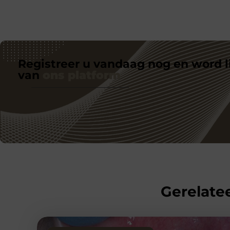
Registreer u vandaag nog en word l
van
ons platform
Gerelatee