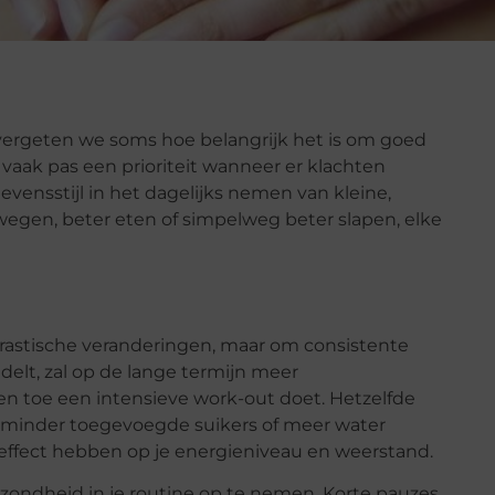
, vergeten we soms hoe belangrijk het is om goed
vaak pas een prioriteit wanneer er klachten
levensstijl in het dagelijks nemen van kleine,
gen, beter eten of simpelweg beter slapen, elke
 drastische veranderingen, maar om consistente
elt, zal op de lange termijn meer
n toe een intensieve work-out doet. Hetzelfde
s minder toegevoegde suikers of meer water
 effect hebben op je energieniveau en weerstand.
zondheid in je routine op te nemen. Korte pauzes,