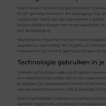
Veel mensen denken bij ‘gezond leven’ meteen 
Er zijn genoeg manieren om beweging in je d
nodig hebt. Denk aan de trap nemen in plaats va
huishoudelijke klusjes met meer aandacht uitv
telt als beweging.
Wandelen is misschien wel de meest toeganke
apparatuur voor nodig, het is gratis, en het bi
integreren in je routine, geef je je lichaam én
Technologie gebruiken in je
Hoewel technologie vaak wordt gezien als ee
een krachtig hulpmiddel zijn. Er zijn tegenwoor
je stappen, je slaapkwaliteit meten of herinn
een smartwatch kunnen zelfs je hartslag of st
Ook hulpmiddelen zoals een houding corrector
worden ingezet om ons bewust te maken van o