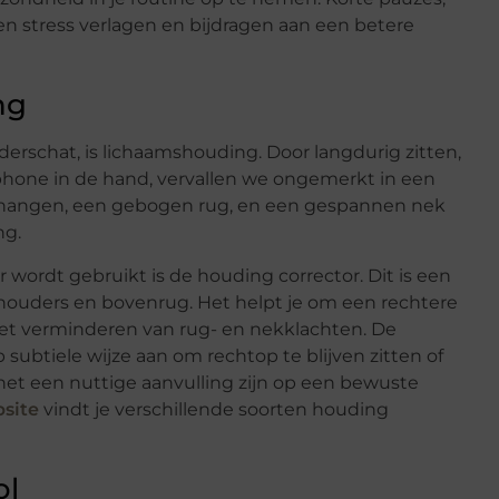
en stress verlagen en bijdragen aan een betere
ng
rschat, is lichaamshouding. Door langdurig zitten,
hone in de hand, vervallen we ongemerkt in een
 hangen, een gebogen rug, en een gespannen nek
ng.
 wordt gebruikt is de houding corrector. Dit is een
schouders en bovenrug. Het helpt je om een rechtere
et verminderen van rug- en nekklachten. De
p subtiele wijze aan om rechtop te blijven zitten of
het een nuttige aanvulling zijn op een bewuste
site
vindt je verschillende soorten houding
ol