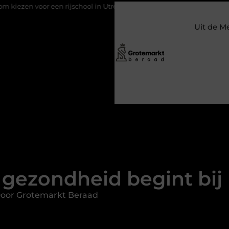
 rijschool in Utrecht?
Duurzaamheid verweven in de bedrijfsv
Uit de M
gezondheid begint bij
Door Grotemarkt Beraad