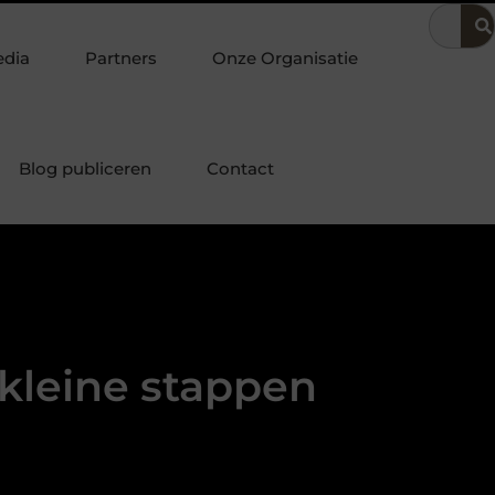
oering
Dit is hoe je de beste kapper in Arnhem kunt vinden
edia
Partners
Onze Organisatie
Blog publiceren
Contact
 kleine stappen