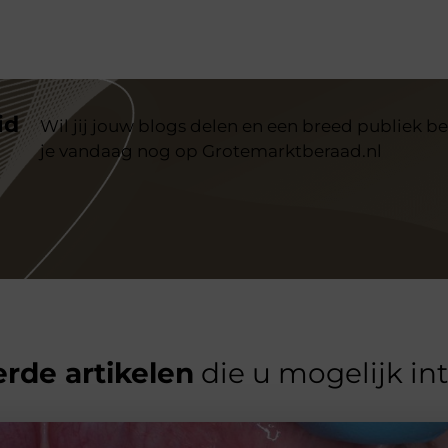
id
Wil jij jouw blogs delen en een breed publiek be
je vandaag nog op Grotemarktberaad.nl
rde artikelen
die u mogelijk in