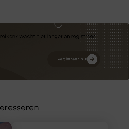
reiken? Wacht niet langer en registreer
Registreer nu!
teresseren