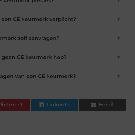
E keurmerk precies?
▼
 een CE keurmerk verplicht?
▼
rmerk zelf aanvragen?
▼
ik geen CE keurmerk heb?
▼
vragen van een CE keurmerk?
▼
Pinterest
LinkedIn
Email