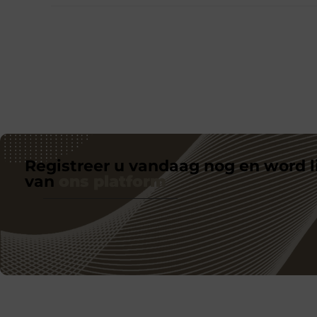
Registreer u vandaag nog en word l
van
ons platform