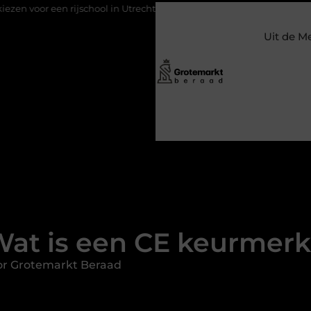
school in Utrecht?
Duurzaamheid verweven in de bedrijfsvoeri
Uit de M
at is een CE keurmer
or Grotemarkt Beraad