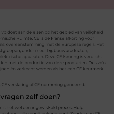
voldoet aan de eisen op het gebied van veiligheid
ische Ruimte. CE is de Franse afkorting voor
als: overeenstemming met de Europese regels. Het
ctgroepen, onder meer bij: bouwproducten,
ektrische apparaten. Deze CE keuring is verplicht
uden met de productie van deze producten. Dus zo’n
ijnen én verkocht worden als het een CE keurmerk
 CE verklaring of CE normering genoemd.
vragen zelf doen?
 is het wel een ingewikkeld proces. Hulp
u niet met alle regelt bekend bent. Zonder een CE