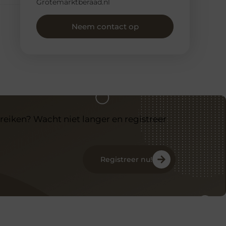
Grotemarktberaad.nl
Neem contact op
reiken? Wacht niet langer en registreer
Registreer nu!