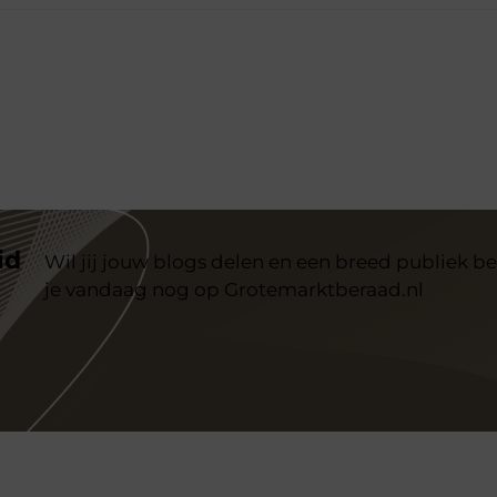
id
Wil jij jouw blogs delen en een breed publiek be
je vandaag nog op Grotemarktberaad.nl