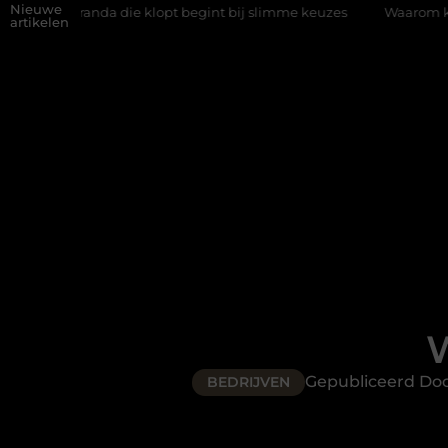
Nieuwe
 die klopt begint bij slimme keuzes
Waarom kiezen voor een rij
artikelen
W
Gepubliceerd Do
BEDRIJVEN