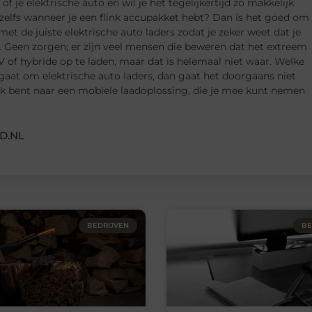
f je elektrische auto en wil je het tegelijkertijd zo makkelijk
zelfs wanneer je een flink accupakket hebt? Dan is het goed om
met de juiste elektrische auto laders zodat je zeker weet dat je
. Geen zorgen; er zijn veel mensen die beweren dat het extreem
V of hybride op te laden, maar dat is helemaal niet waar. Welke
 gaat om elektrische auto laders, dan gaat het doorgaans niet
oek bent naar een mobiele laadoplossing, die je mee kunt nemen
D.NL
BEDRIJVEN
BE