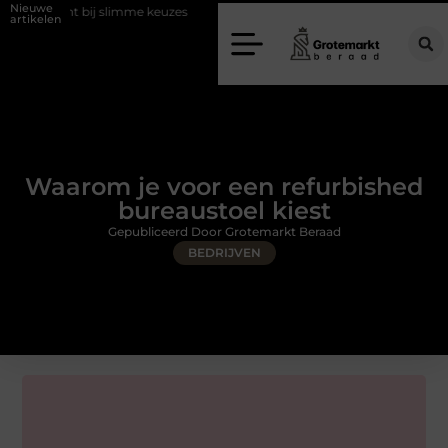
Nieuwe
ij slimme keuzes
Waarom kiezen voor een rijschool in Utrecht?
D
artikelen
Waarom je voor een refurbished
bureaustoel kiest
Gepubliceerd Door Grotemarkt Beraad
BEDRIJVEN