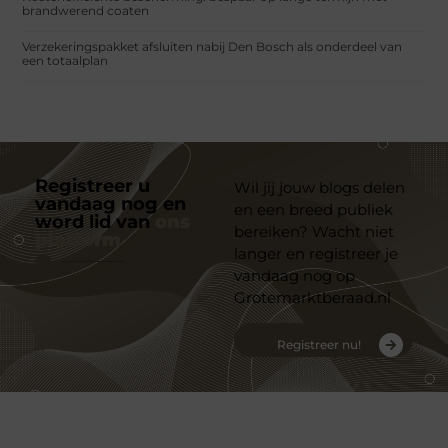
brandwerend coaten
Verzekeringspakket afsluiten nabij Den Bosch als onderdeel van
een totaalplan
Registreer u
Wil jij jouw blogs delen
vandaag nog en
en een breed publiek
word lid van
ons
bereiken? Wacht niet
platform
langer en registreer je
vandaag nog op
Grotemarktberaad.nl
Registreer nu!