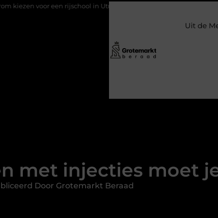
n rijschool in Utrecht?
Duurzaamheid verweven in de bedrijfs
Uit de M
 met injecties moet j
bliceerd Door Grotemarkt Beraad