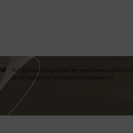
id
Wil jij jouw blogs delen en een breed publiek be
je vandaag nog op Grotemarktberaad.nl