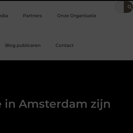
voering
Dit is hoe je de beste kapper in Arnhem kunt vinden
edia
Partners
Onze Organisatie
Blog publiceren
Contact
e in Amsterdam zijn