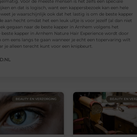
gelmatig. Voor de meeste mensen is het zelfs een speciale
jken en dat is logisch, want een kappersbezoek kan een hele
n weet je waarschijnlijk ook dat het lastig is om de beste kapper
de aan hecht omdat het een leuk uitje is voor jezelf (al dan niet
ek gegaan naar de beste kapper in Arnhem volgens het
de beste kapper in Arnhem Nature Hair Experience wordt door
n om eens langs te gaan wanneer je echt een topervaring wilt
 je alleen terecht kunt voor een knipbeurt.
D.NL
BEAUTY EN VERZORGING
BEAUTY EN VER