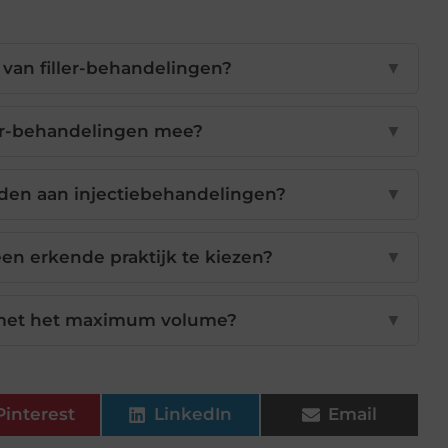
 van filler-behandelingen?
▼
ler-behandelingen mee?
▼
onden aan injectiebehandelingen?
▼
en erkende praktijk te kiezen?
▼
d met het maximum volume?
▼
Pinterest
LinkedIn
Email