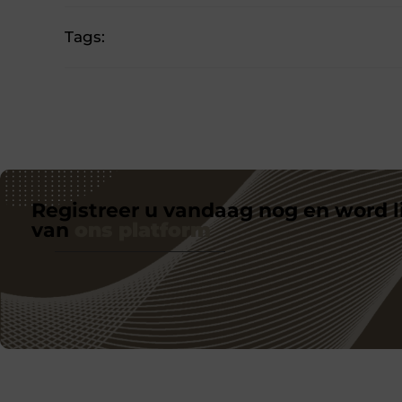
Tags:
Registreer u vandaag nog en word l
van
ons platform