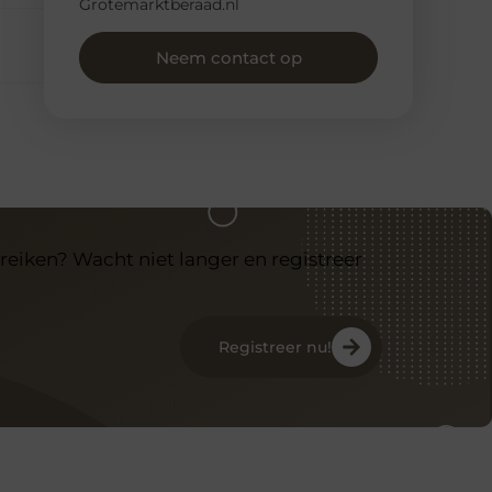
Grotemarktberaad.nl
Neem contact op
reiken? Wacht niet langer en registreer
Registreer nu!