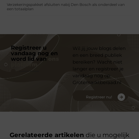
Verzekeringspakket afsluiten nabij Den Bosch als onderdeel van
een totaalplan
Registreer u
Wil jij jouw blogs delen
vandaag nog en
en een breed publiek
word lid van
ons
bereiken? Wacht niet
platform
langer en registreer je
vandaag nog op
Grotemarktberaad.nl
Registreer nu!
Gerelateerde artikelen
die u mogelijk