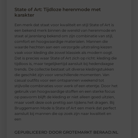
State of Art: Tijdloze herenmode met
karakter
Een merk dat staat voor kwaliteit en stijl State of Art is
een bekend merk binnen de wereld van herenmode en
staat al jarenlang bekend om zijn combinatie van stijl,
comfort en hoogwaardige materialen. Mannen die
waarde hechten aan een verzorgde uitstraling kiezen
vaak voor kleding die zowel klassiek als modern oogt.
Dat is precies waar State of Art zich op richt: kleding die
tijdloos is, maar tegelijkertijd aansluit bij hedendaagse
trends. De collectie bestaat uit diverse kledingstukken
die geschikt zijn voor verschillende momenten. Van
casual outfits voor een ontspannen weekend tot
stijlvolle combinaties voor werk of een etentje. Door het
gebruik van hoogwaardige stoffen en een sterke focus
op pasvorm blijft de kleding er niet alleen goed uitzien,
maar voelt deze ook prettig aan tijdens het dragen. Bij
Bruggemann Mode is State of Art een merk dat perfect
aansluit bij mannen die op zoek zijn naar kwaliteit en
een
GEPUBLICEERD DOOR GROTEMARKT BERAAD.NL