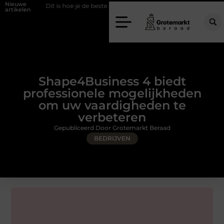
Nieuwe
Dit is hoe je de beste kapper in Arnhem kunt vinden
Elektrische au
artikelen
Shape4Business 4 biedt
professionele mogelijkheden
om uw vaardigheden te
verbeteren
Gepubliceerd Door Grotemarkt Beraad
BEDRIJVEN