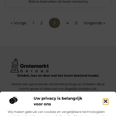
Bidons bedrukken als leuke verrassing
« Vorige
1
2
3
4
5
Volgende »
Ontdek, leer en deel wat het leven boeiend maakt.
Verken een gevarieerde verzameling blogs en artikelen die je
inzicht geven in alles wat ons dagelijks bezighoudt.
Uw privacy is belangrijk
Bericht categorie
voor ons
Wij maken gebruik van cookies en vergelijkbare technologieën