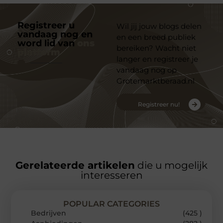
Registreer u
Wil jij jouw blogs delen
vandaag nog en
en een breed publiek
word lid van
ons
bereiken? Wacht niet
platform
langer en registreer je
vandaag nog op
Grotemarktberaad.nl
Registreer nu!
Gerelateerde artikelen
die u mogelijk
interesseren
POPULAR CATEGORIES
Bedrijven
(425 )