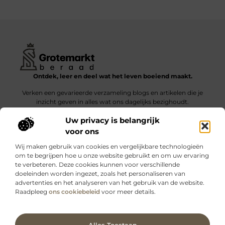
Ontdek, leer en deel wat het leven boeiend maakt.
Verken een gevarieerde verzameling blogs en artikelen die je
inzicht geven in alles wat ons dagelijks bezighoudt.
Uw privacy is belangrijk
Bericht categorie
voor ons
Wij maken gebruik van cookies en vergelijkbare technologieën
om te begrijpen hoe u onze website gebruikt en om uw ervaring
te verbeteren. Deze cookies kunnen voor verschillende
doeleinden worden ingezet, zoals het personaliseren van
Onze informatie
advertenties en het analyseren van het gebruik van de website.
Raadpleeg
ons cookiebeleid
voor meer details.
Kwalitatieve backlinks: wat zijn ze – en waarom maken ze verschil?
Verdien geld met je website: slimme strategieën voor blijvende inkomsten
Ga Naar Bo
Alles Toestaan