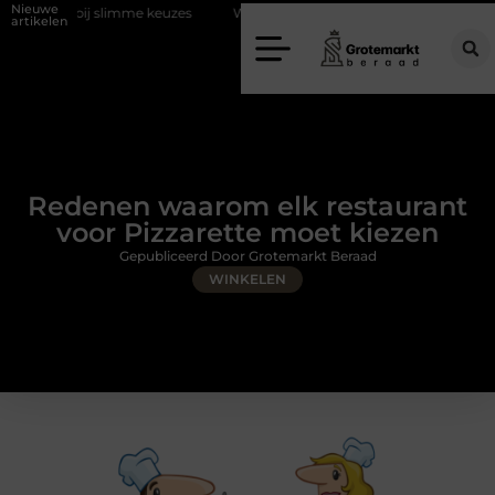
Nieuwe
j slimme keuzes
Waarom kiezen voor een rijschool in Utrecht?
D
artikelen
Redenen waarom elk restaurant
voor Pizzarette moet kiezen
Gepubliceerd Door Grotemarkt Beraad
WINKELEN