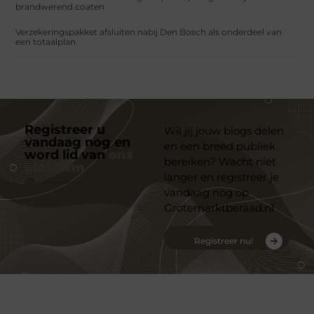
brandwerend coaten
Verzekeringspakket afsluiten nabij Den Bosch als onderdeel van
een totaalplan
Registreer u
Wil jij jouw blogs delen
vandaag nog en
en een breed publiek
word lid van
ons
bereiken? Wacht niet
platform
langer en registreer je
vandaag nog op
Grotemarktberaad.nl
Registreer nu!