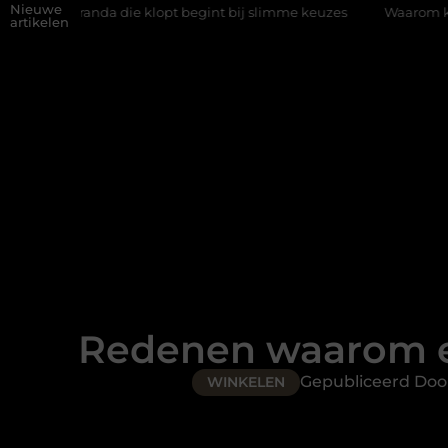
Nieuwe
 die klopt begint bij slimme keuzes
Waarom kiezen voor een rij
artikelen
Redenen waarom el
Gepubliceerd Doo
WINKELEN