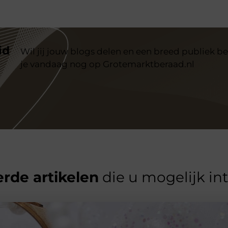
id
Wil jij jouw blogs delen en een breed publiek be
je vandaag nog op Grotemarktberaad.nl
rde artikelen
die u mogelijk in