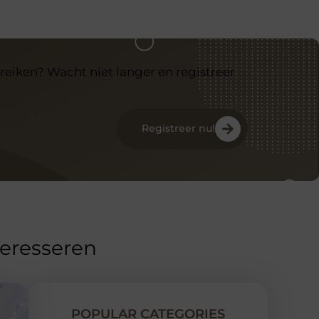
reiken? Wacht niet langer en registreer
Registreer nu!
teresseren
POPULAR CATEGORIES