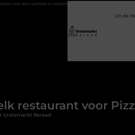
school in Utrecht?
Duurzaamheid verweven in de bedrijfsvoer
Uit de M
k restaurant voor Pizz
r Grotemarkt Beraad