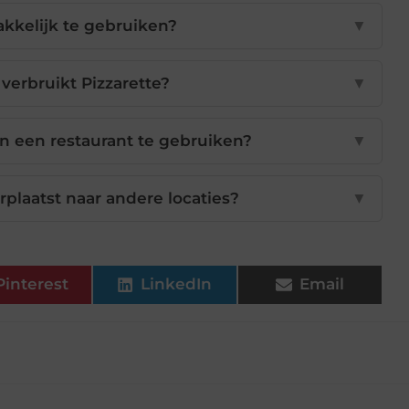
akkelijk te gebruiken?
▼
verbruikt Pizzarette?
▼
 in een restaurant te gebruiken?
▼
plaatst naar andere locaties?
▼
Pinterest
LinkedIn
Email