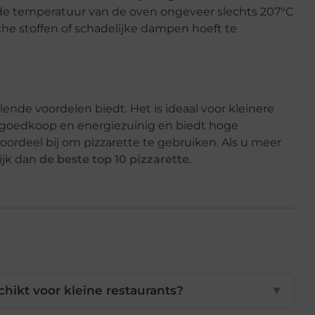
t de temperatuur van de oven ongeveer slechts 207°C
che stoffen of schadelijke dampen hoeft te
llende voordelen biedt. Het is ideaal voor kleinere
, goedkoop en energiezuinig en biedt hoge
 voordeel bij om pizzarette te gebruiken. Als u meer
kijk dan
de beste top 10 pizzarette
.
hikt voor kleine restaurants?
▼