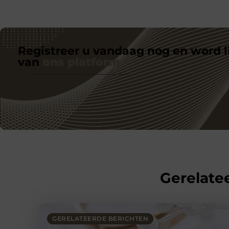
Registreer u vandaag nog en word l
van
ons platform
Gerelatee
GERELATEERDE BERICHTEN