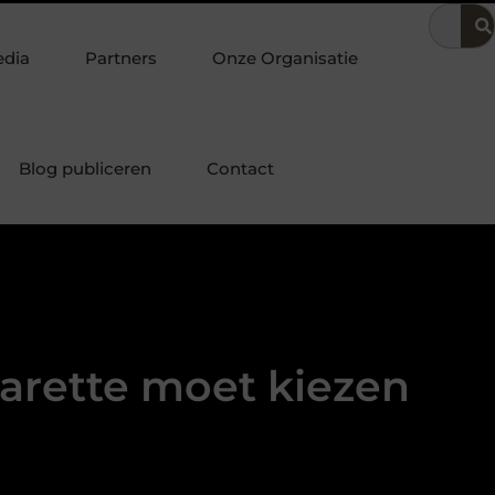
ing
Dit is hoe je de beste kapper in Arnhem kunt vinden
El
edia
Partners
Onze Organisatie
Blog publiceren
Contact
arette moet kiezen