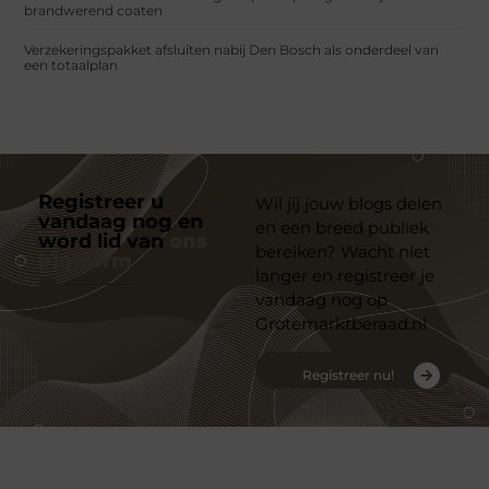
brandwerend coaten
Verzekeringspakket afsluiten nabij Den Bosch als onderdeel van
een totaalplan
Registreer u
Wil jij jouw blogs delen
vandaag nog en
en een breed publiek
word lid van
ons
bereiken? Wacht niet
platform
langer en registreer je
vandaag nog op
Grotemarktberaad.nl
Registreer nu!