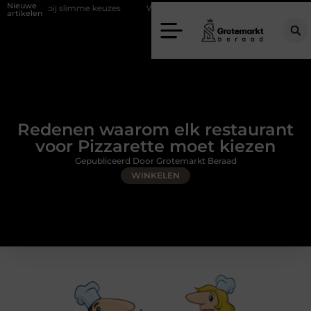
Nieuwe
limme keuzes
Waarom kiezen voor een rijschool in Utrecht?
Duur
artikelen
Redenen waarom elk restaurant
voor Pizzarette moet kiezen
Gepubliceerd Door Grotemarkt Beraad
WINKELEN