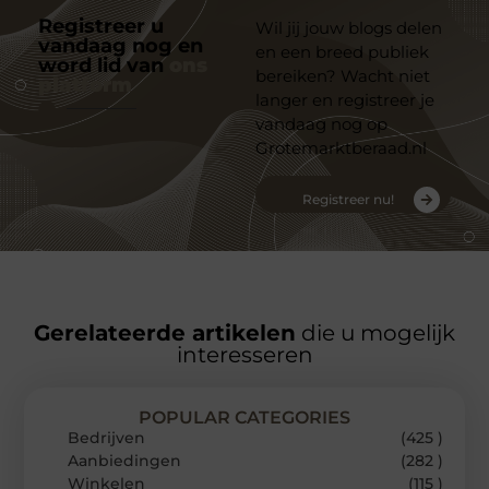
Registreer u
Wil jij jouw blogs delen
vandaag nog en
en een breed publiek
word lid van
ons
bereiken? Wacht niet
platform
langer en registreer je
vandaag nog op
Grotemarktberaad.nl
Registreer nu!
Gerelateerde artikelen
die u mogelijk
interesseren
POPULAR CATEGORIES
Bedrijven
(425 )
Aanbiedingen
(282 )
Winkelen
(115 )