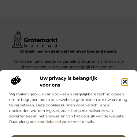
Ontdek, leer en deel wat het leven boeiend maakt.
Verken een gevarieerde verzameling blogs en artikelen die je
inzicht geven in alles wat ons dagelijks bezighoudt.
Uw privacy is belangrijk
Bericht categorie
voor ons
Wij maken gebruik van cookies en vergelijkbare technologieën
om te begrijpen hoe u onze website gebruikt en om uw ervaring
te verbeteren. Deze cookies kunnen voor verschillende
doeleinden worden ingezet, zoals het personaliseren van
Onze informatie
advertenties en het analyseren van het gebruik van de website.
Raadpleeg
ons cookiebeleid
voor meer details.
Kwalitatieve backlinks: wat zijn ze – en waarom maken ze verschil?
Verdien geld met je website: slimme strategieën voor blijvende inkomsten