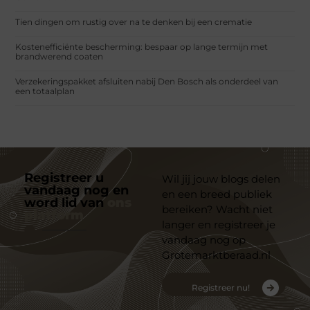
Tien dingen om rustig over na te denken bij een crematie
Kostenefficiënte bescherming: bespaar op lange termijn met
brandwerend coaten
Verzekeringspakket afsluiten nabij Den Bosch als onderdeel van
een totaalplan
Registreer u
Wil jij jouw blogs delen
vandaag nog en
en een breed publiek
word lid van
ons
bereiken? Wacht niet
platform
langer en registreer je
vandaag nog op
Grotemarktberaad.nl
Registreer nu!