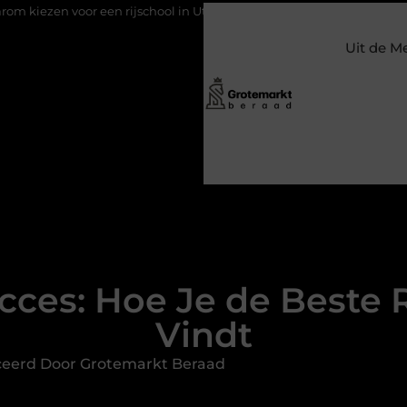
en rijschool in Utrecht?
Duurzaamheid verweven in de bedrijf
Uit de M
ces: Hoe Je de Beste R
Vindt
ceerd Door Grotemarkt Beraad