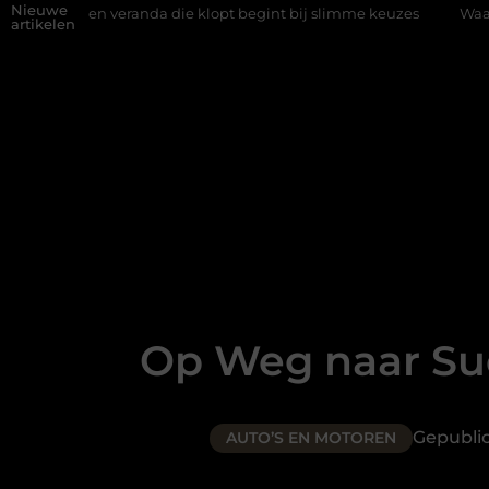
Nieuwe
eranda die klopt begint bij slimme keuzes
Waarom kiezen voor e
artikelen
Op Weg naar Suc
Gepubli
AUTO’S EN MOTOREN