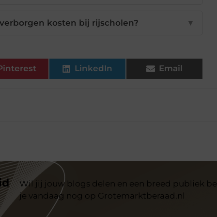
verborgen kosten bij rijscholen?
▼
Pinterest
LinkedIn
Email
id
Wil jij jouw blogs delen en een breed publiek be
je vandaag nog op Grotemarktberaad.nl