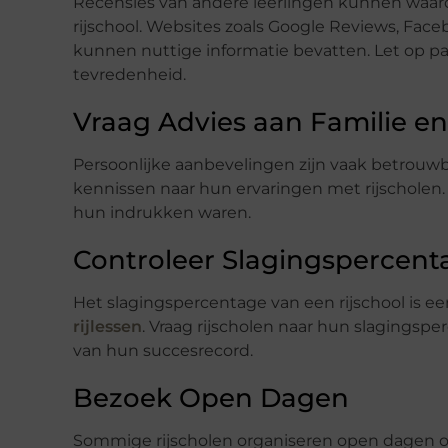
Recensies van andere leerlingen kunnen waarde
rijschool. Websites zoals Google Reviews, Faceb
kunnen nuttige informatie bevatten. Let op p
tevredenheid.
Vraag Advies aan Familie e
Persoonlijke aanbevelingen zijn vaak betrouwbaa
kennissen naar hun ervaringen met rijscholen
hun indrukken waren.
Controleer Slagingspercenta
Het slagingspercentage van een rijschool is een
rijlessen
. Vraag rijscholen naar hun slagingspe
van hun succesrecord.
Bezoek Open Dagen
Sommige rijscholen organiseren open dagen of 