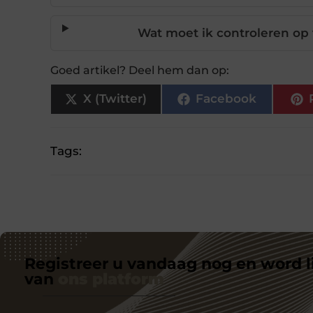
Wat moet ik controleren op 
Goed artikel? Deel hem dan op:
X (Twitter)
Facebook
Tags:
Registreer u vandaag nog en word l
van
ons platform