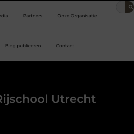
svoering
Dit is hoe je de beste kapper in Arnhem kunt vinden
edia
Partners
Onze Organisatie
Blog publiceren
Contact
ijschool Utrecht