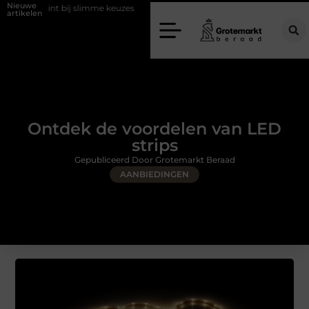
Nieuwe
j slimme keuzes
Waarom kiezen voor een rijschool in Utrecht?
Du
artikelen
Ontdek de voordelen van LED
strips
Gepubliceerd Door Grotemarkt Beraad
AANBIEDINGEN