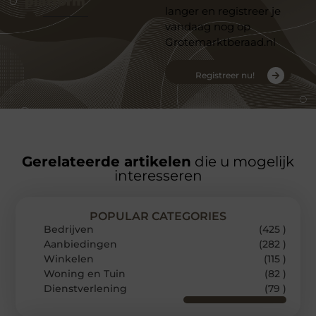
platform
langer en registreer je
vandaag nog op
Grotemarktberaad.nl
Registreer nu!
Gerelateerde artikelen
die u mogelijk
interesseren
POPULAR CATEGORIES
Bedrijven
(425 )
Aanbiedingen
(282 )
Winkelen
(115 )
Woning en Tuin
(82 )
Dienstverlening
(79 )