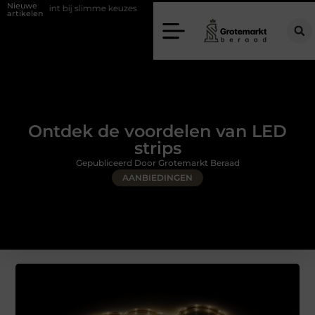
Nieuwe
 slimme keuzes
Waarom kiezen voor een rijschool in Utrecht?
Du
artikelen
Ontdek de voordelen van LED
strips
Gepubliceerd Door Grotemarkt Beraad
AANBIEDINGEN