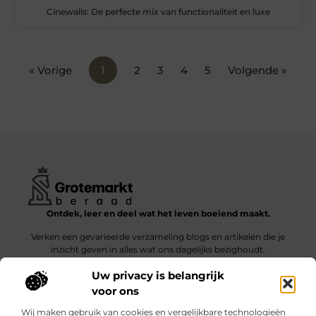
Cinewalls: De perfecte mix van functionaliteit en luxe
« Vorige
1
2
3
4
5
Volgende »
Ontdek, leer en deel wat het leven boeiend maakt.
Verken een gevarieerde verzameling blogs en artikelen die je
inzicht geven in alles wat ons dagelijks bezighoudt.
Uw privacy is belangrijk
Bericht categorie
voor ons
Wij maken gebruik van cookies en vergelijkbare technologieën