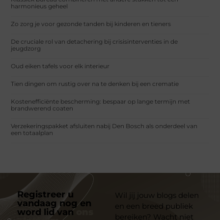
harmonieus geheel
Zo zorg je voor gezonde tanden bij kinderen en tieners
De cruciale rol van detachering bij crisisinterventies in de
jeugdzorg
Oud eiken tafels voor elk interieur
Tien dingen om rustig over na te denken bij een crematie
Kostenefficiënte bescherming: bespaar op lange termijn met
brandwerend coaten
Verzekeringspakket afsluiten nabij Den Bosch als onderdeel van
een totaalplan
Registreer u
Wil jij jouw blogs delen
vandaag nog en
en een breed publiek
word lid van
ons
bereiken? Wacht niet