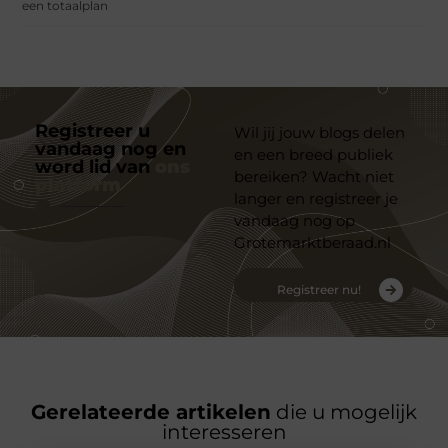
een totaalplan
Registreer u
Wil jij jouw blogs delen
vandaag nog en
en een breed publiek
word lid van
ons
bereiken? Wacht niet
platform
langer en registreer je
vandaag nog op
Grotemarktberaad.nl
Registreer nu!
Gerelateerde artikelen
die u mogelijk
interesseren