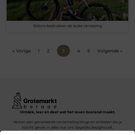
Bidons bedrukken als leuke verrassing
« Vorige
1
2
3
4
5
Volgende »
Ontdek, leer en deel wat het leven boeiend maakt.
Verken een gevarieerde verzameling blogs en artikelen die je
inzicht geven in alles wat ons dagelijks bezighoudt.