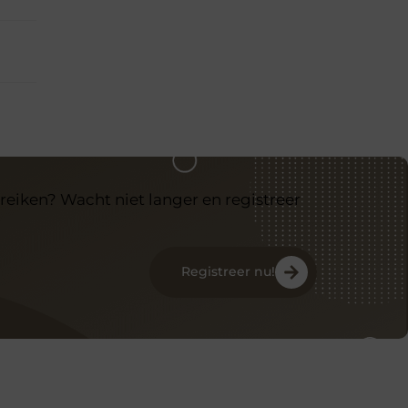
reiken? Wacht niet langer en registreer
Registreer nu!