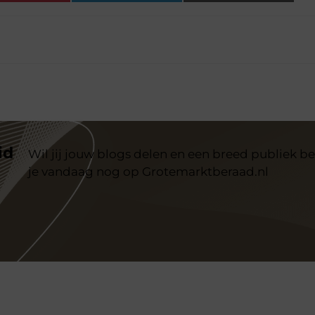
id
Wil jij jouw blogs delen en een breed publiek be
je vandaag nog op Grotemarktberaad.nl