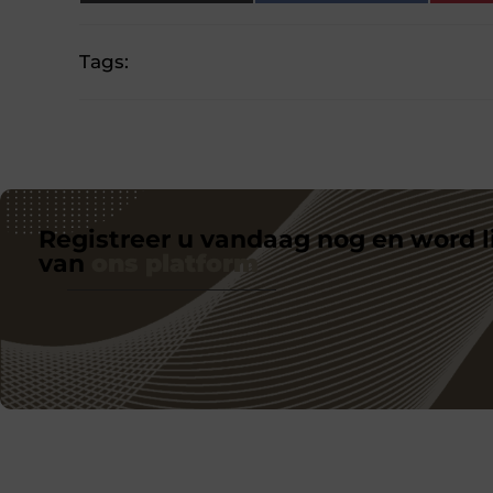
Tags:
Registreer u vandaag nog en word l
van
ons platform