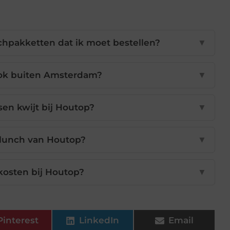
chpakketten dat ik moet bestellen?
▼
ok buiten Amsterdam?
▼
en kwijt bij Houtop?
▼
 lunch van Houtop?
▼
kosten bij Houtop?
▼
Pinterest
LinkedIn
Email