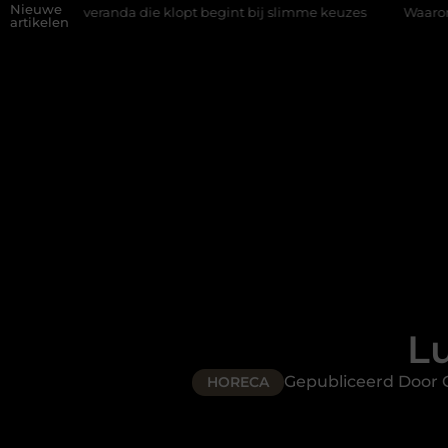
Nieuwe
nda die klopt begint bij slimme keuzes
Waarom kiezen voor een
artikelen
Lu
Gepubliceerd Door 
HORECA