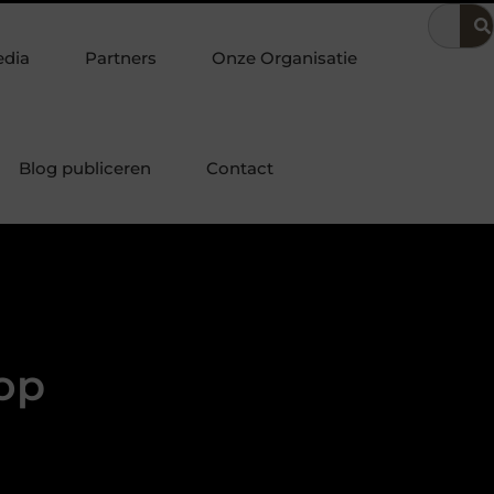
oering
Dit is hoe je de beste kapper in Arnhem kunt vinden
edia
Partners
Onze Organisatie
Blog publiceren
Contact
top