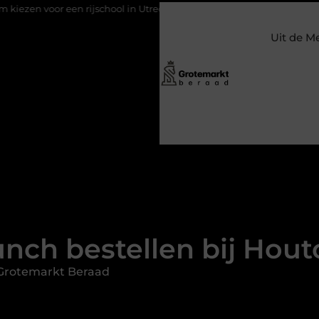
 rijschool in Utrecht?
Duurzaamheid verweven in de bedrijfsv
Uit de M
nch bestellen bij Hou
Grotemarkt Beraad