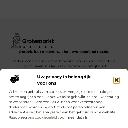
Ontdek, leer en deel wat het leven boeiend maakt.
Verken een gevarieerde verzameling blogs en artikelen die je
inzicht geven in alles wat ons dagelijks bezighoudt.
Uw privacy is belangrijk
Bericht categorie
voor ons
Wij maken gebruik van cookies en vergelijkbare technologieën
om te begrijpen hoe u onze website gebruikt en om uw ervaring
te verbeteren. Deze cookies kunnen voor verschillende
doeleinden worden ingezet, zoals het personaliseren van
Onze informatie
advertenties en het analyseren van het gebruik van de website.
Raadpleeg
ons cookiebeleid
voor meer details.
Kwalitatieve backlinks: wat zijn ze – en waarom maken ze verschil?
Verdien geld met je website: slimme strategieën voor blijvende inkomsten