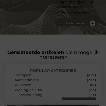
langer en registreer je
vandaag nog op
Grotemarktberaad.nl
Registreer nu!
Gerelateerde artikelen
die u mogelijk
interesseren
POPULAR CATEGORIES
Bedrijven
(425 )
Aanbiedingen
(282 )
Winkelen
(115 )
Woning en Tuin
(82 )
Dienstverlening
(79 )