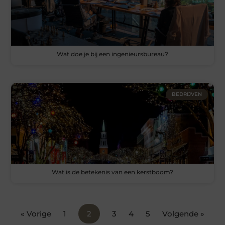
Wat doe je bij een ingenieursbureau?
BEDRIJVEN
Wat is de betekenis van een kerstboom?
« Vorige
1
2
3
4
5
Volgende »