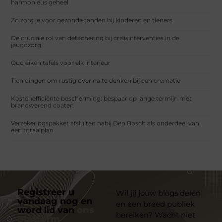
harmonieus geheel
Zo zorg je voor gezonde tanden bij kinderen en tieners
De cruciale rol van detachering bij crisisinterventies in de
jeugdzorg
Oud eiken tafels voor elk interieur
Tien dingen om rustig over na te denken bij een crematie
Kostenefficiënte bescherming: bespaar op lange termijn met
brandwerend coaten
Verzekeringspakket afsluiten nabij Den Bosch als onderdeel van
een totaalplan
Registreer u
Wil jij jouw blogs delen
vandaag nog en
en een breed publiek
word lid van
ons
bereiken? Wacht niet
platform