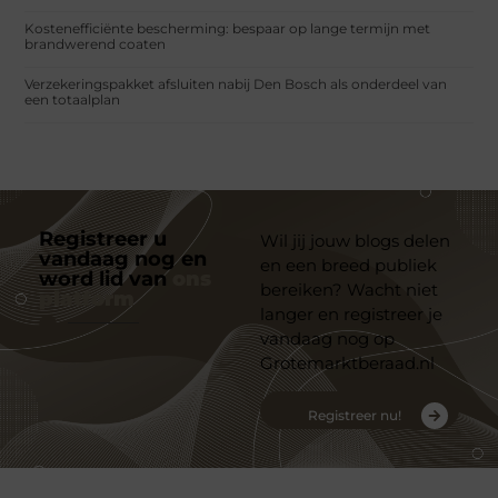
Kostenefficiënte bescherming: bespaar op lange termijn met
brandwerend coaten
Verzekeringspakket afsluiten nabij Den Bosch als onderdeel van
een totaalplan
Registreer u
Wil jij jouw blogs delen
vandaag nog en
en een breed publiek
word lid van
ons
bereiken? Wacht niet
platform
langer en registreer je
vandaag nog op
Grotemarktberaad.nl
Registreer nu!