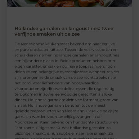
Hollandse garnalen en langoustines: twee
verfijnde smaken uit de zee
De Nederlandse keuken staat bekend om haar eerlijke
en pure producten uit zee. Tussen de vele vissoorten en
schaaldieren nemen hollandse garnalen en langoustines
een bijzondere plaats in. Beide producten hebben hun
eigen karakter, smaak en culinaire toepassingen. Toch
delen ze een belangrijke overeenkomst: wanneer ze vers
zijn, brengen ze de smaak van de zee rechtstreeks naar
het bord. Voor liefhebbers van hoogwaardige
visproducten zijn dit twee delicatessen die regelmatig
terugkomen in zowel eenvoudige gerechten als luxe
diners. Hollandse garnalen: klein van formaat, groot van
smaak Hollandse garnalen behoren tot de meest
geliefde zeeproducten van Nederland. Deze kleine grijze
garnalen worden voornamelijk gevangen in de
Noordzee en staan bekend om hun zachte structuur en
licht zoete, ziltige smaak. Wat hollandse garnalen zo
bijzonder maakt, is hun subtiele maar rijke smaak. Ze
hebben weinig nodig om tot hun recht te komen. Vaak