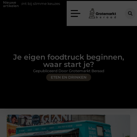
Nieuwe
j slimme keuzes
Waarom kiezen voor een rijschool in Utrecht?
Du
artikelen
Je eigen foodtruck beginnen,
waar start je?
Gepubliceerd Door Grotemarkt Beraad
ETEN EN DRINKEN