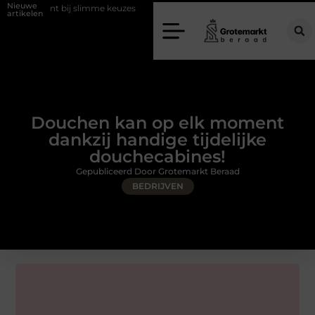
Nieuwe
ij slimme keuzes
Waarom kiezen voor een rijschool in Utrecht?
D
artikelen
Douchen kan op elk moment
dankzij handige tijdelijke
douchecabines!
Gepubliceerd Door Grotemarkt Beraad
BEDRIJVEN