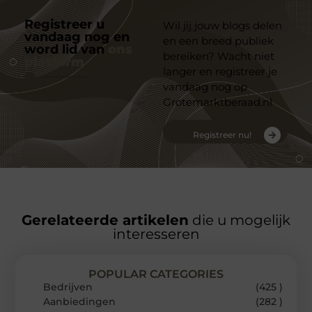
Registreer u
Wil jij jouw blogs delen
vandaag nog en
en een breed publiek
word lid van
ons
bereiken? Wacht niet
platform
langer en registreer je
vandaag nog op
Grotemarktberaad.nl
Registreer nu!
Gerelateerde artikelen
die u mogelijk
interesseren
POPULAR CATEGORIES
Bedrijven
(425 )
Aanbiedingen
(282 )