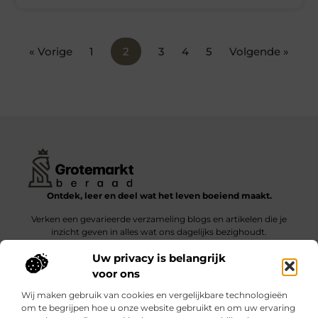
« Vorige
1
2
3
4
5
Volgende »
Ontdek, leer en deel wat het leven boeiend maakt.
Verken een gevarieerde verzameling blogs en artikelen die je
inzicht geven in alles wat ons dagelijks bezighoudt.
Uw privacy is belangrijk
Bericht categorie
voor ons
Wij maken gebruik van cookies en vergelijkbare technologieën
om te begrijpen hoe u onze website gebruikt en om uw ervaring