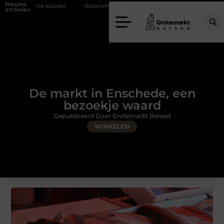
Nieuwe
es
Waarom kiezen voor een rijschool in Utrecht?
Duurzaamheid 
artikelen
De markt in Enschede, een
bezoekje waard
Gepubliceerd Door Grotemarkt Beraad
WINKELEN