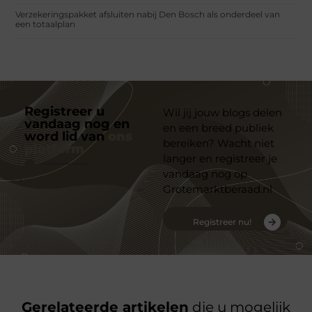
Verzekeringspakket afsluiten nabij Den Bosch als onderdeel van
een totaalplan
Registreer u
Wil jij jouw blogs delen
vandaag nog en
en een breed publiek
word lid van
ons
bereiken? Wacht niet
platform
langer en registreer je
vandaag nog op
Grotemarktberaad.nl
Registreer nu!
Gerelateerde artikelen
die u mogelijk