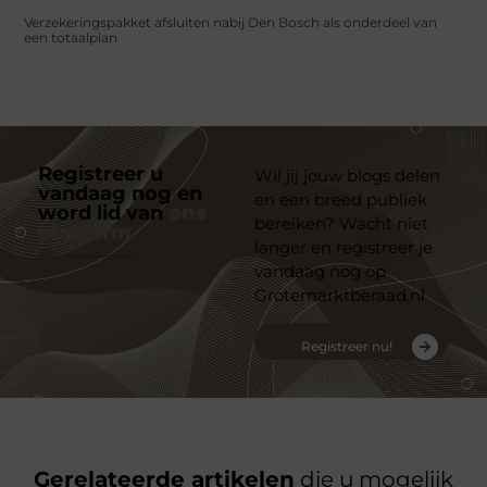
Verzekeringspakket afsluiten nabij Den Bosch als onderdeel van
een totaalplan
Registreer u
Wil jij jouw blogs delen
vandaag nog en
en een breed publiek
word lid van
ons
bereiken? Wacht niet
platform
langer en registreer je
vandaag nog op
Grotemarktberaad.nl
Registreer nu!
Gerelateerde artikelen
die u mogelijk