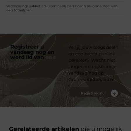
Verzekeringspakket afsluiten nabij Den Bosch als onderdeel van
een totaalplan
Registreer u
Wil jij jouw blogs delen
vandaag nog en
en een breed publiek
word lid van
ons
bereiken? Wacht niet
platform
langer en registreer je
vandaag nog op
Grotemarktberaad.nl
Registreer nu!
Gerelateerde artikelen
die u mogelijk