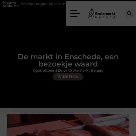
Nieuwe
egint bij slimme keuzes
Waarom kiezen voor een rijschool in Utrecht
artikelen
De markt in Enschede, een
bezoekje waard
Gepubliceerd Door Grotemarkt Beraad
WINKELEN