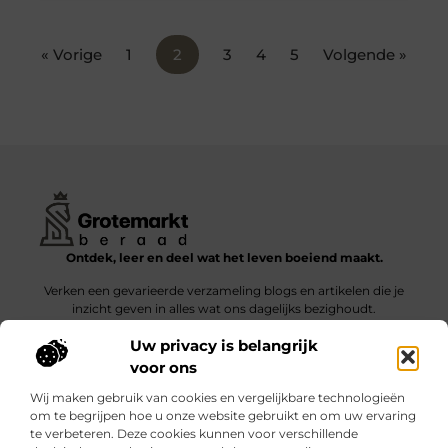
« Vorige
1
2
3
4
5
Volgende »
Ontdek, leer en deel wat het leven boeiend maakt.
Verken een gevarieerde verzameling blogs en artikelen die je
inzicht geven in alles wat ons dagelijks bezighoudt.
Uw privacy is belangrijk
Bericht categorie
voor ons
Wij maken gebruik van cookies en vergelijkbare technologieën
om te begrijpen hoe u onze website gebruikt en om uw ervaring
te verbeteren. Deze cookies kunnen voor verschillende