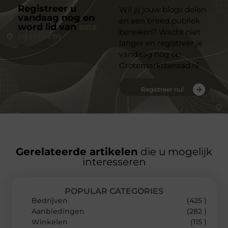
Registreer u
Wil jij jouw blogs delen
vandaag nog en
en een breed publiek
word lid van
ons
bereiken? Wacht niet
platform
langer en registreer je
vandaag nog op
Grotemarktberaad.nl
Registreer nu!
Gerelateerde artikelen
die u mogelijk
interesseren
POPULAR CATEGORIES
Bedrijven
(425 )
Aanbiedingen
(282 )
Winkelen
(115 )