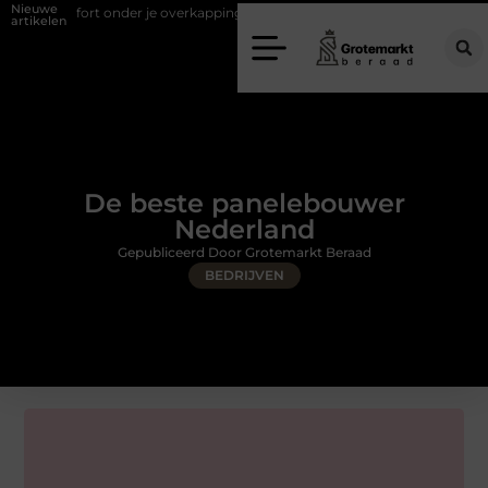
Nieuwe
onder je overkapping met een 4-rails glazenschuifwand
Een veranda 
artikelen
De beste panelebouwer
Nederland
Gepubliceerd Door Grotemarkt Beraad
BEDRIJVEN