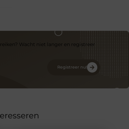
reiken? Wacht niet langer en registreer
Registreer nu!
teresseren