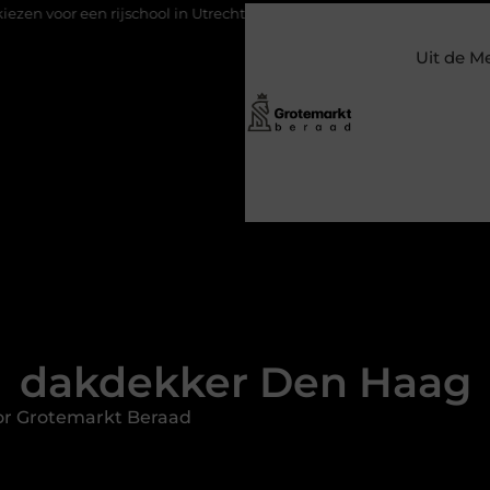
jschool in Utrecht?
Duurzaamheid verweven in de bedrijfsvoer
Uit de M
dakdekker Den Haag
or Grotemarkt Beraad