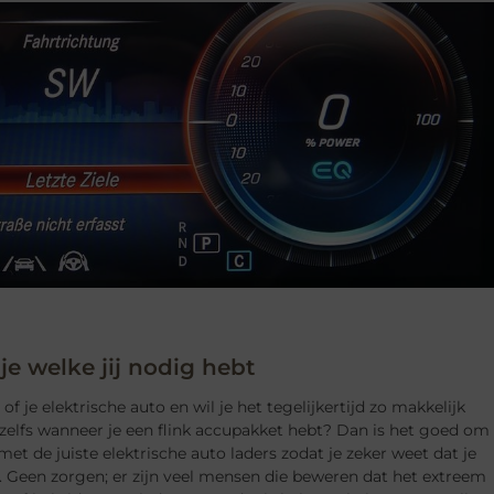
 je welke jij nodig hebt
f je elektrische auto en wil je het tegelijkertijd zo makkelijk
zelfs wanneer je een flink accupakket hebt? Dan is het goed om
met de juiste elektrische auto laders zodat je zeker weet dat je
. Geen zorgen; er zijn veel mensen die beweren dat het extreem