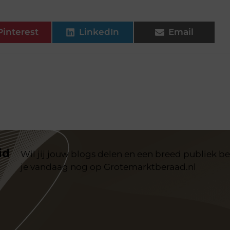
Pinterest
LinkedIn
Email
id
Wil jij jouw blogs delen en een breed publiek be
je vandaag nog op Grotemarktberaad.nl