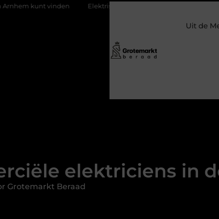
nden
Elektrische auto laders: zo bepaal je welke jij nodig hebt
Uit de M
ciële elektriciens in d
or Grotemarkt Beraad