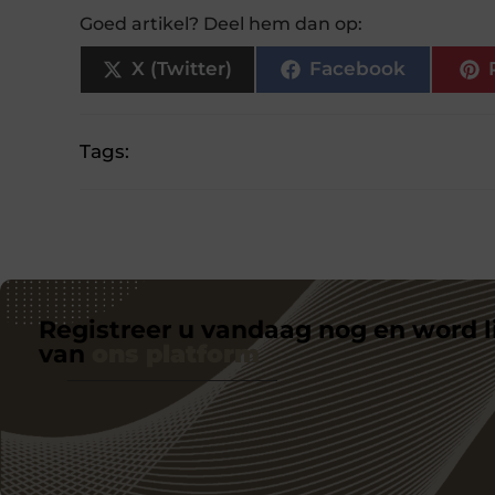
Goed artikel? Deel hem dan op:
X (Twitter)
Facebook
Tags:
Registreer u vandaag nog en word l
van
ons platform