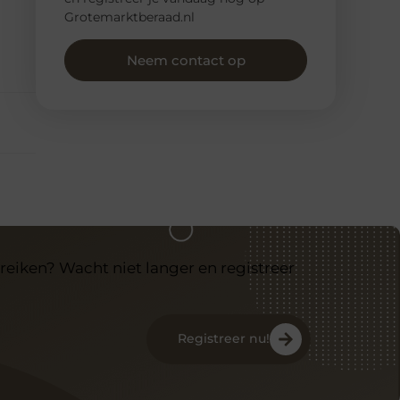
Grotemarktberaad.nl
Neem contact op
reiken? Wacht niet langer en registreer
Registreer nu!