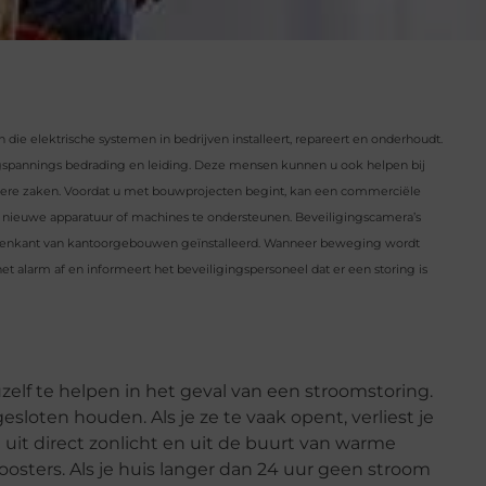
die elektrische systemen in bedrijven installeert, repareert en onderhoudt.
ogspannings bedrading en leiding. Deze mensen kunnen u ook helpen bij
ndere zaken. Voordat u met bouwprojecten begint, kan een commerciële
t om nieuwe apparatuur of machines te ondersteunen. Beveiligingscamera’s
innenkant van kantoorgebouwen geïnstalleerd. Wanneer beweging wordt
 alarm af en informeert het beveiligingspersoneel dat er een storing is
zelf te helpen in het geval van een stroomstoring.
esloten houden. Als je ze te vaak opent, verliest je
uit direct zonlicht en uit de buurt van warme
osters. Als je huis langer dan 24 uur geen stroom