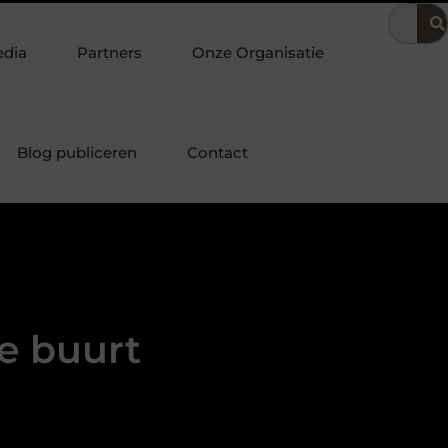
Klassiek bureau combineren met andere stukken tot een harmon
edia
Partners
Onze Organisatie
Blog publiceren
Contact
e buurt