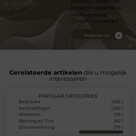
bereiken? Wacht niet
platform
langer en registreer je
vandaag nog op
Grotemarktberaad.nl
Registreer nu!
Gerelateerde artikelen
die u mogelijk
interesseren
POPULAR CATEGORIES
Bedrijven
(425 )
Aanbiedingen
(282 )
Winkelen
(115 )
Woning en Tuin
(82 )
Dienstverlening
(79 )