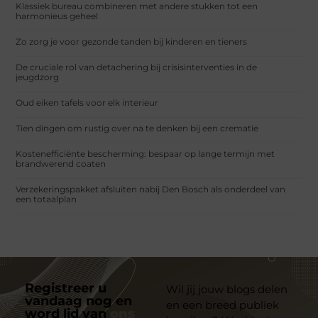
Klassiek bureau combineren met andere stukken tot een
harmonieus geheel
Zo zorg je voor gezonde tanden bij kinderen en tieners
De cruciale rol van detachering bij crisisinterventies in de
jeugdzorg
Oud eiken tafels voor elk interieur
Tien dingen om rustig over na te denken bij een crematie
Kostenefficiënte bescherming: bespaar op lange termijn met
brandwerend coaten
Verzekeringspakket afsluiten nabij Den Bosch als onderdeel van
een totaalplan
Registreer u
Wil jij jouw blogs delen
vandaag nog en
en een breed publiek
word lid van
ons