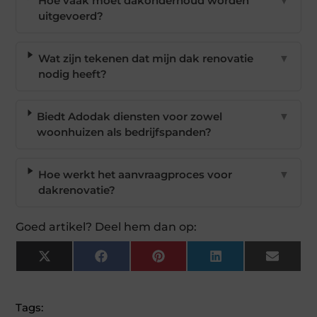
Hoe vaak moet dakonderhoud worden
▼
uitgevoerd?
Wat zijn tekenen dat mijn dak renovatie
▼
nodig heeft?
Biedt Adodak diensten voor zowel
▼
woonhuizen als bedrijfspanden?
Hoe werkt het aanvraagproces voor
▼
dakrenovatie?
Goed artikel? Deel hem dan op:
X
Facebook
Pinterest
LinkedIn
Email
(Twitter)
Tags: