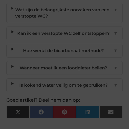
Wat zijn de belangrijkste oorzaken van een
▼
verstopte WC?
Kan ik een verstopte WC zelf ontstoppen?
▼
Hoe werkt de bicarbonaat methode?
▼
Wanneer moet ik een loodgieter bellen?
▼
Is kokend water veilig om te gebruiken?
▼
Goed artikel? Deel hem dan op:
X
Facebook
Pinterest
LinkedIn
Email
(Twitter)