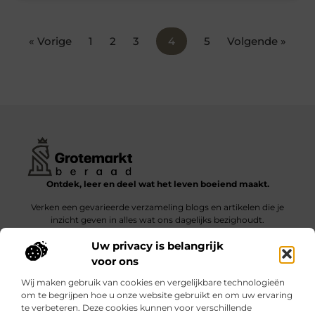
« Vorige
1
2
3
4
5
Volgende »
Ontdek, leer en deel wat het leven boeiend maakt.
Verken een gevarieerde verzameling blogs en artikelen die je
inzicht geven in alles wat ons dagelijks bezighoudt.
Uw privacy is belangrijk
Bericht categorie
voor ons
Wij maken gebruik van cookies en vergelijkbare technologieën
om te begrijpen hoe u onze website gebruikt en om uw ervaring
te verbeteren. Deze cookies kunnen voor verschillende