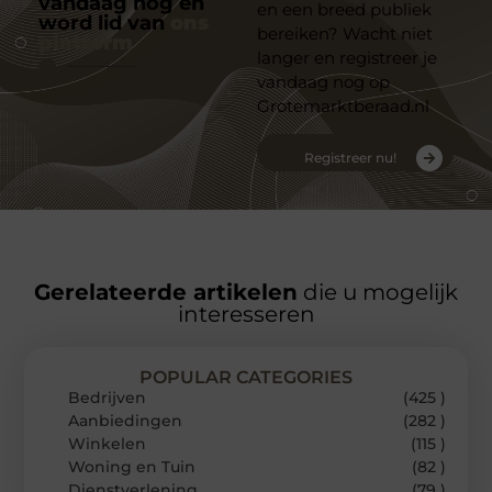
vandaag nog en
en een breed publiek
word lid van
ons
bereiken? Wacht niet
platform
langer en registreer je
vandaag nog op
Grotemarktberaad.nl
Registreer nu!
Gerelateerde artikelen
die u mogelijk
interesseren
POPULAR CATEGORIES
Bedrijven
(425 )
Aanbiedingen
(282 )
Winkelen
(115 )
Woning en Tuin
(82 )
Dienstverlening
(79 )