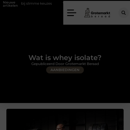
Nieuwe
limme keuzes
Waarom kiezen voor een rijschool in Utrecht?
Duur
artikelen
Wat is whey isolate?
Gepubliceerd Door Grotemarkt Beraad
AANBIEDINGEN