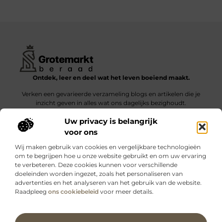
Ontdek, leer en deel wat het leven boeiend maakt.
Verken een gevarieerde verzameling blogs en artikelen die je
inzicht geven in alles wat ons dagelijks bezighoudt.
Uw privacy is belangrijk
Bericht categorie
voor ons
Wij maken gebruik van cookies en vergelijkbare technologieën
om te begrijpen hoe u onze website gebruikt en om uw ervaring
te verbeteren. Deze cookies kunnen voor verschillende
doeleinden worden ingezet, zoals het personaliseren van
Onze informatie
advertenties en het analyseren van het gebruik van de website.
Raadpleeg
ons cookiebeleid
voor meer details.
Kwalitatieve backlinks: wat zijn ze – en waarom maken ze verschil?
Verdien geld met je website: slimme strategieën voor blijvende inkomsten
Ga Naar Bo