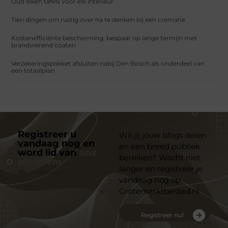
Oud eiken tafels voor elk interieur
Tien dingen om rustig over na te denken bij een crematie
Kostenefficiënte bescherming: bespaar op lange termijn met
brandwerend coaten
Verzekeringspakket afsluiten nabij Den Bosch als onderdeel van
een totaalplan
Registreer u
Wil jij jouw blogs delen
vandaag nog en
en een breed publiek
word lid van
ons
bereiken? Wacht niet
platform
langer en registreer je
vandaag nog op
Grotemarktberaad.nl
Registreer nu!