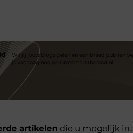
id
Wil jij jouw blogs delen en een breed publiek be
je vandaag nog op Grotemarktberaad.nl
rde artikelen
die u mogelijk in