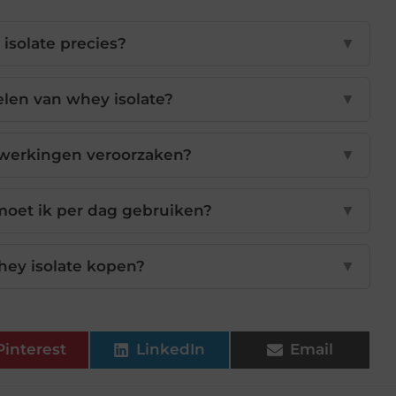
 isolate precies?
▼
elen van whey isolate?
▼
jwerkingen veroorzaken?
▼
moet ik per dag gebruiken?
▼
hey isolate kopen?
▼
Pinterest
LinkedIn
Email