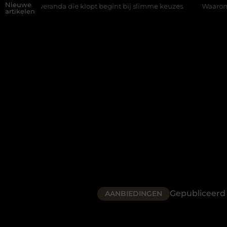
Nieuwe
nda die klopt begint bij slimme keuzes
Waarom kiezen voor een 
artikelen
Gepubliceerd
AANBIEDINGEN