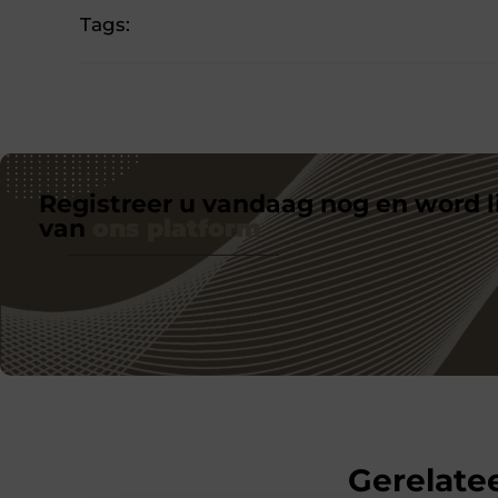
Tags:
Registreer u vandaag nog en word l
van
ons platform
Gerelatee