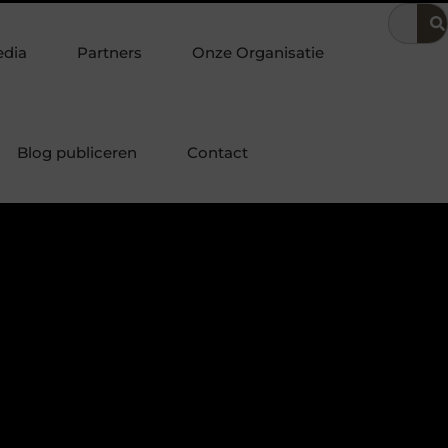
ering
Dit is hoe je de beste kapper in Arnhem kunt vinden
edia
Partners
Onze Organisatie
Blog publiceren
Contact