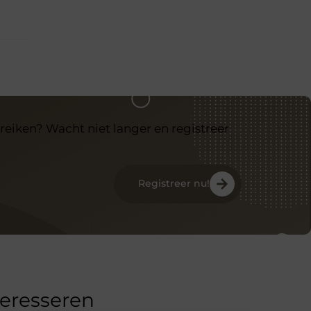
reiken? Wacht niet langer en registreer
Registreer nu!
teresseren