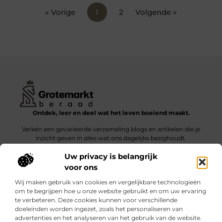
« Vorige
1
2
Volgende »
Ontdek, leer en deel wat het leven boeiend maakt.
Verken een gevarieerde verzameling blogs en artikelen die je
inzicht geven in alles wat ons dagelijks bezighoudt.
Uw privacy is belangrijk
Bericht categorie
voor ons
Wij maken gebruik van cookies en vergelijkbare technologieën
om te begrijpen hoe u onze website gebruikt en om uw ervaring
te verbeteren. Deze cookies kunnen voor verschillende
doeleinden worden ingezet, zoals het personaliseren van
Onze informatie
advertenties en het analyseren van het gebruik van de website.