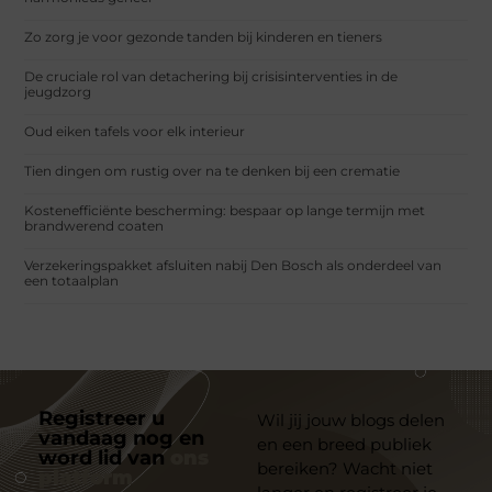
Zo zorg je voor gezonde tanden bij kinderen en tieners
De cruciale rol van detachering bij crisisinterventies in de
jeugdzorg
Oud eiken tafels voor elk interieur
Tien dingen om rustig over na te denken bij een crematie
Kostenefficiënte bescherming: bespaar op lange termijn met
brandwerend coaten
Verzekeringspakket afsluiten nabij Den Bosch als onderdeel van
een totaalplan
Registreer u
Wil jij jouw blogs delen
vandaag nog en
en een breed publiek
word lid van
ons
bereiken? Wacht niet
platform