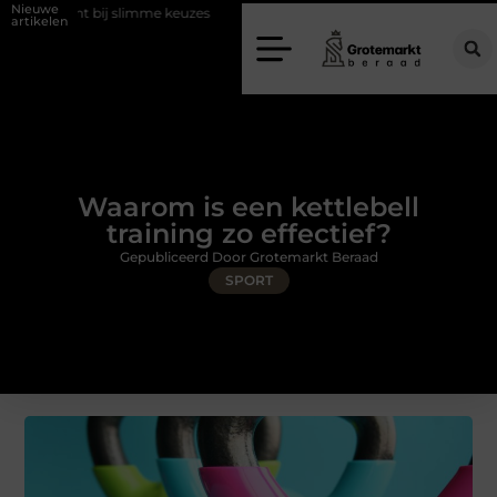
Nieuwe
 slimme keuzes
Waarom kiezen voor een rijschool in Utrecht?
Du
artikelen
Waarom is een kettlebell
training zo effectief?
Gepubliceerd Door Grotemarkt Beraad
SPORT