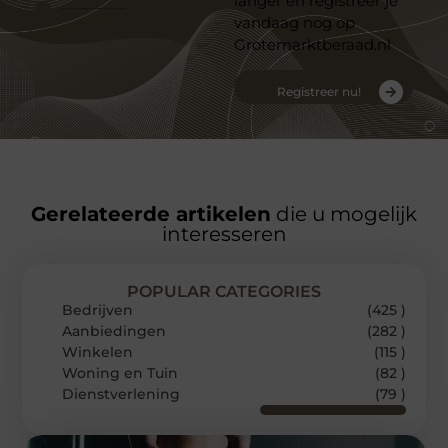
langer en registreer je
vandaag nog op
Grotemarktberaad.nl
Registreer nu!
Gerelateerde artikelen
die u mogelijk
interesseren
POPULAR CATEGORIES
Bedrijven
(425 )
Aanbiedingen
(282 )
Winkelen
(115 )
Woning en Tuin
(82 )
Dienstverlening
(79 )