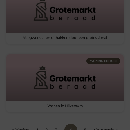
Voegwerk laten uithakken door een professional
WONING EN TUIN
Wonen in Hilversum
« Vorige
1
2
3
4
5
Volgende »