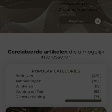
vandaag nog op
Grotemarktberaad.nl
Registreer nu!
Gerelateerde artikelen
die u mogelijk
interesseren
POPULAR CATEGORIES
Bedrijven
(425 )
Aanbiedingen
(282 )
Winkelen
(115 )
Woning en Tuin
(82 )
Dienstverlening
(79 )