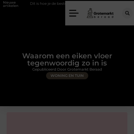
Nieuwe
Dit is hoe je de beste kapper in Arnhem kunt vinden
Elektrische a
artikelen
Waarom een eiken vloer
tegenwoordig zo in is
Gepubliceerd Door Grotemarkt Beraad
WONING EN TUIN