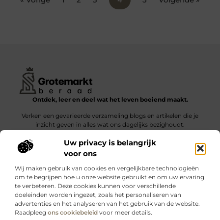
Ontdek, leer en deel wat het leven boeiend maakt.
Verken een gevarieerde verzameling blogs en artikelen die je
inzicht geven in alles wat ons dagelijks bezighoudt.
Uw privacy is belangrijk
Bericht categorie
voor ons
Wij maken gebruik van cookies en vergelijkbare technologieën
om te begrijpen hoe u onze website gebruikt en om uw ervaring
te verbeteren. Deze cookies kunnen voor verschillende
doeleinden worden ingezet, zoals het personaliseren van
Onze informatie
advertenties en het analyseren van het gebruik van de website.
Raadpleeg
ons cookiebeleid
voor meer details.
Kwalitatieve backlinks: wat zijn ze – en waarom maken ze verschil?
Verdien geld met je website: slimme strategieën voor blijvende inkomsten