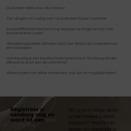
Oud eiken tafels voor elk interieur
Tien dingen om rustig over na te denken bij een crematie
Kostenefficiënte bescherming: bespaar op lange termijn met
brandwerend coaten
Verzekeringspakket afsluiten nabij Den Bosch als onderdeel van
een totaalplan
Hoe beveilig je een karakteristiek herenhuis in Voorburg zonder
afbreuk te doen aan de uitstraling?
Watersnijden van dikke materialen: wat zijn de mogelijkheden?
Registreer u
Wil jij jouw blogs delen
vandaag nog en
en een breed publiek
word lid van
ons
bereiken? Wacht niet
platform
langer en registreer je