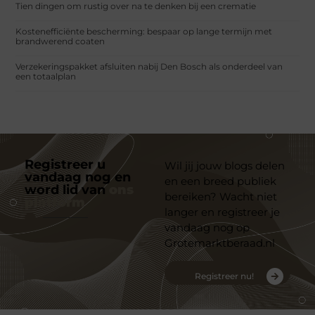
Tien dingen om rustig over na te denken bij een crematie
Kostenefficiënte bescherming: bespaar op lange termijn met
brandwerend coaten
Verzekeringspakket afsluiten nabij Den Bosch als onderdeel van
een totaalplan
Registreer u
Wil jij jouw blogs delen
vandaag nog en
en een breed publiek
word lid van
ons
bereiken? Wacht niet
platform
langer en registreer je
vandaag nog op
Grotemarktberaad.nl
Registreer nu!