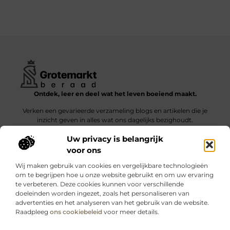
Ontdek, leer en deel wat het leven boeiend maakt.
Verken een gevarieerde verzameling blogs en artikelen die je
inzicht geven in alles wat ons dagelijks bezighoudt.
Uw privacy is belangrijk
Bericht categorie
voor ons
Wij maken gebruik van cookies en vergelijkbare technologieën
om te begrijpen hoe u onze website gebruikt en om uw ervaring
te verbeteren. Deze cookies kunnen voor verschillende
doeleinden worden ingezet, zoals het personaliseren van
Onze informatie
advertenties en het analyseren van het gebruik van de website.
Raadpleeg
ons cookiebeleid
voor meer details.
Kwalitatieve backlinks: wat zijn ze – en waarom maken ze verschil?
Verdien geld met je website: slimme strategieën voor blijvende inkomsten