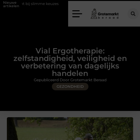
Nieuwe
slimme keuzes
Waarom kiezen voor een rijschool in Utrecht?
Duu
artikelen
Vial Ergotherapie:
zelfstandigheid, veiligheid en
verbetering van dagelijks
handelen
Gepubliceerd Door Grotemarkt Beraad
GEZONDHEID