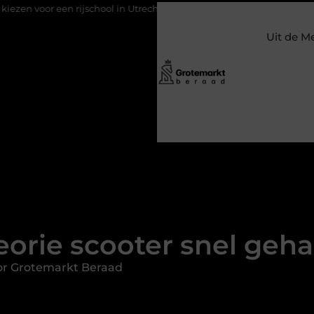
ijschool in Utrecht?
Duurzaamheid verweven in de bedrijfsvoe
Uit de M
eorie scooter snel geha
or Grotemarkt Beraad