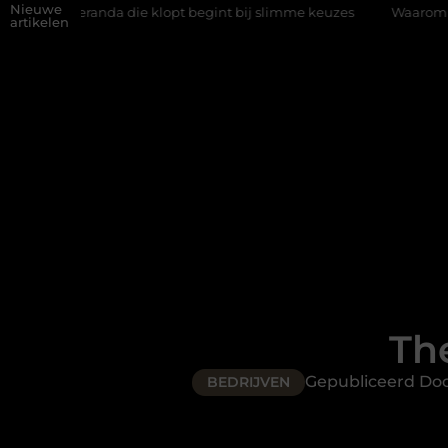
Nieuwe
a die klopt begint bij slimme keuzes
Waarom kiezen voor een r
artikelen
Th
Gepubliceerd Do
BEDRIJVEN