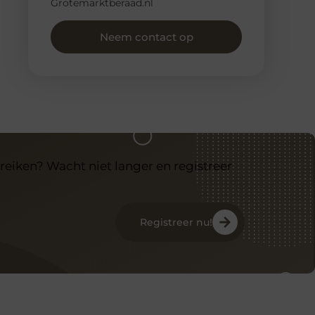
Grotemarktberaad.nl
Neem contact op
reiken? Wacht niet langer en registreer
Registreer nu!