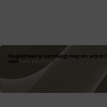
Registreer u vandaag nog en word l
van
ons platform