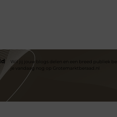
id
Wil jij jouw blogs delen en een breed publiek be
je vandaag nog op Grotemarktberaad.nl